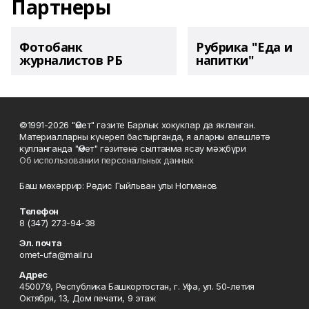
Партнеры
Фотобанк
Рубрика "Еда и
журналистов РБ
напитки"
©1991-2026 "Өмет" гәзите Барлык хокуклар да якланган.
Материалларны күчереп бастырганда, я аларны өлешләтә
кулланганда "Өмет" гәзитенә сылтанма ясау мәҗбүри
Об использовании персональных данных
Баш мөхәррир: Рәдис Гыйльван улы Ногманов
Телефон
8 (347) 273-94-38
Эл. почта
omet-ufa@mail.ru
Адрес
450079, Республика Башкортостан, г. Уфа, ул. 50-летия
Октября, 13, Дом печати, 9 этаж