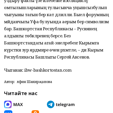
уздыру факты үзе илебезне изоляцияләү
омтылышларының тулысынча уңышсызбулып
чыгуыны тагын бер кат дәлилли. Быел форумның
мәйданчыгы Уфа булуында аерым бер символизм
бар. Башкортстан Республикасы – Русиянең
алдынгы төбәкләренең берсе. Без
Башкортстандагы агай-энеләребезгә Кырымга
күрсәткән зур ярдәмнәре өчен рәхмәтле, – ди Кырым
Республикасы Башлыгы Сергей Аксенов.
Чыганак: ibw-bashkortostan.com
Автор:
Әлфия Шакирҗанова
Читайте нас