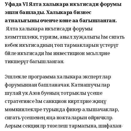
Уфада VI Ялта халыкара икътисади форумы
эшли башлады. Халыкара бизнес
атналыгының өченче көне аңа багышланган.
Ялта халыкара икътисади форумы
хезмәттәшлеккә, туризм, авыл хуҗалыгы һәм сәнәгать
кебек икътисадның төп тармакларын үстерүгә
бәйле икътисади һәм инвестицион мәсьәләләрне
тикшерүгә багышланган.
Эшлекле программа халыкара экспертлар
форумыннан башланачак. Катнашучылар
шулай ук Азов буеның тотрыклы үсеше
стратегиясе һәм санкцион киртәләрне җиңү
мөмкинлекләре турында фикер алышачаклар,
сәнәгать үсешенең яңа нокталарын өйрәнәчәкләр.
Аерым секцияләр төзелеш тармагына, шифаханә-