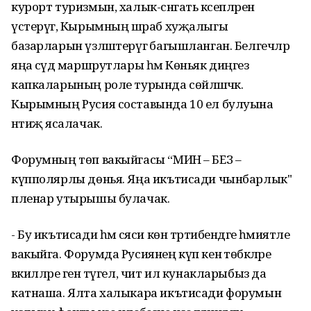
курорт туризмын, халык-сәнгать кәсепләрен
үстерүгә, Кырымның шәраб хуҗалыгы
базарларын үзләштерүгә багышланган. Белгечләр
яңа сәүдә маршрутлары һәм Көньяк диңгез
капкаларының роле турында сөйләшәчәк.
Кырымның Русия составында 10 ел булуына
нәтиҗә ясалачак.
Форумның төп вакыйгасы “МИН – БЕЗ –
күпполярлы дөнья. Яңа икътисади чынбарлык"
пленар утырышы булачак.
- Бу икътисади һәм сәяси көн тәртибендәге әһәмиятле
вакыйга. Форумда Русиянең күп кенә төбәкләре
вәкилләре генә түгел, чит ил кунакларыбыз да
катнаша. Ялта халыкара икътисади форумын