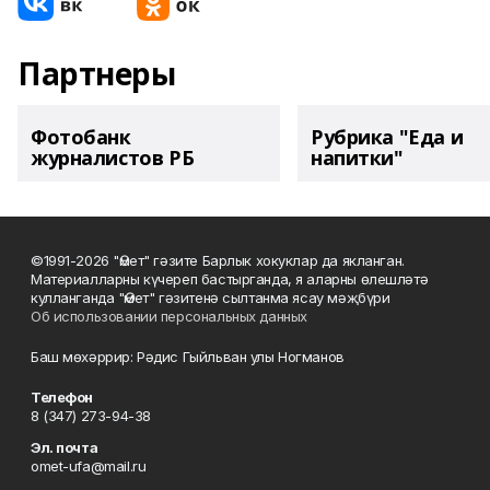
Партнеры
Фотобанк
Рубрика "Еда и
журналистов РБ
напитки"
©1991-2026 "Өмет" гәзите Барлык хокуклар да якланган.
Материалларны күчереп бастырганда, я аларны өлешләтә
кулланганда "Өмет" гәзитенә сылтанма ясау мәҗбүри
Об использовании персональных данных
Баш мөхәррир: Рәдис Гыйльван улы Ногманов
Телефон
8 (347) 273-94-38
Эл. почта
omet-ufa@mail.ru