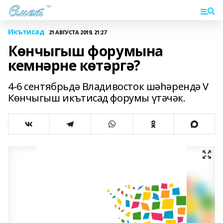
Икътисад
21 АВГУСТА 2019, 21:27
Көнчыгыш форумына
кемнәрне көтәргә?
4-6 сентябрьдә Владивосток шәһәрендә V
Көнчыгыш икътисад форумы үтәчәк.