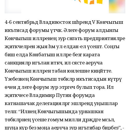
4-6 сентябрьдә Владивосток шәһәрендә V Көнчыгыш
икътисад форумы үтәчәк. Әлеге форум алдынгы
Көнчыгыш илләренең зур сәнәгать предприятияләре
җитәкчеләрен җыя һәм ул елдан-ел үсештә. Соңгы
биш елда Көнбатыш илләре безгә карата
санкцияләр игълан иткәч, ил сәясәте аеруча
Көнчыгыш илләренә табан юнәлешне киңәйтте.
Үзебезнең Көнчыгыш төбәкләр икътисадын күтәрү
өчен дә әлеге форум зур этәргеч булып тора. Ил
җитәкчесе Владимир Путин форумда
катнашачак делегацияләргә эшләрендә уңышлар
теләп: “Илнең Көнчыгышында урнашкан
төбәкләрнең үсеше гомум милли дәрәҗәдәге мәсьәлә,
шуңа күрә без моңа аеруча зур игътибар бирәбез”, -