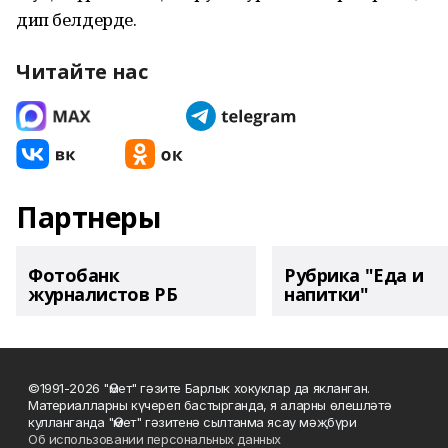
дип белдерде.
Читайте нас
Партнеры
Фотобанк
Рубрика "Еда и
журналистов РБ
напитки"
©1991-2026 "Өмет" гәзите Барлык хокуклар да якланган.
Материалларны күчереп бастырганда, я аларны өлешләтә
кулланганда "Өмет" гәзитенә сылтанма ясау мәҗбүри
Об использовании персональных данных