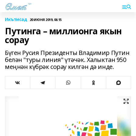
Икътисад
20 ИЮНЯ 2019, 06:15
Путинга – миллионга якын
сорау
Бүген Русия Президенты Владимир Путин
белән "туры линия" үтәчәк. Халыктан 950
меңнән күбрәк сорау килгән дә инде.