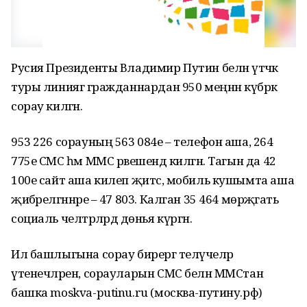
Русия Президенты Владимир Путин белән үтәчәк
туры линиягә гражданнардан 950 меңнән күбрәк
сорау килгән.
953 226 сорауның 563 084е – телефон аша, 264
775е СМС һәм ММС рәвешендә килгән. Тагын да 42
100е сайт аша килеп җитсә, мобиль кушымта аша
җибәрелгәннәре – 47 803. Калган 35 464 мөрәҗәгать
социаль челтәрләрдә дөнья күргән.
Ил башлыгына сорау бирергә теләүчеләр
үтенечләрен, сорауларын СМС белән ММСтан
башка moskva-putinu.ru (москва-путину.рф)