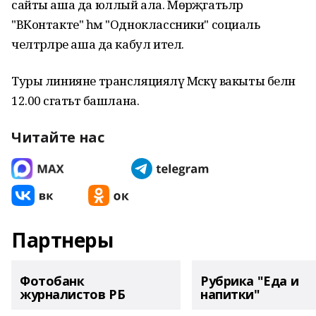
сайты аша да юллый ала. Мөрәҗәгатьләр
"ВКонтакте" һәм "Одноклассники" социаль
челтәрләре аша да кабул ителә.
Туры линияне трансляцияләү Мәскәү вакыты белән
12.00 сәгатьтә башлана.
Читайте нас
Партнеры
Фотобанк
Рубрика "Еда и
журналистов РБ
напитки"