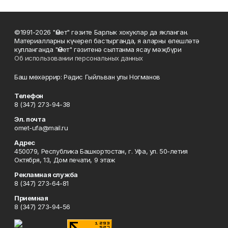
©1991-2026 "Өмет" гәзите Барлык хокуклар да якланган.
Материалларны күчереп бастырганда, я аларны өлешләтә
кулланганда "Өмет" гәзитенә сылтанма ясау мәҗбүри
Об использовании персональных данных
Баш мөхәррир: Рәдис Гыйльван улы Ногманов
Телефон
8 (347) 273-94-38
Эл. почта
omet-ufa@mail.ru
Адрес
450079, Республика Башкортостан, г. Уфа, ул. 50-летия
Октября, 13, Дом печати, 9 этаж
Рекламная служба
8 (347) 273-64-81
Приемная
8 (347) 273-94-56