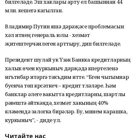
билгеләде. Эш хаклары арту ел башыннан 44
млн. кешегә кагылган.
Владимир Путин яшәү дәрәҗәсе проблемасын
хәл итүнең генераль юлы - хезмәт
җитештерүчәнлеген арттыру, дип билгеләде.
Президент шулай ук Үзәк Банкка кредитларның
халык өчен куркыныч дәрҗәдә күпертелүенә
игътибар итәргә тәкъдим итте. “Бүген чыгымнар
буенча төп күрсәткеч – кредит түләүләре. Һәм
банклар әлеге вакытта кредитларны, шартлы
рәвештә әйткәндә, хезмәт хакының 40%
күләмендә залогка бирәләр. Бу, минем карашка,
куркыныч”, - диде ул.
Читайте нас