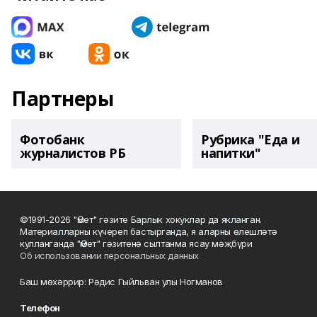
Партнеры
Фотобанк
Рубрика "Еда и
журналистов РБ
напитки"
©1991-2026 "Өмет" гәзите Барлык хокуклар да якланган.
Материалларны күчереп бастырганда, я аларны өлешләтә
кулланганда "Өмет" гәзитенә сылтанма ясау мәҗбүри
Об использовании персональных данных
Баш мөхәррир: Рәдис Гыйльван улы Ногманов
Телефон