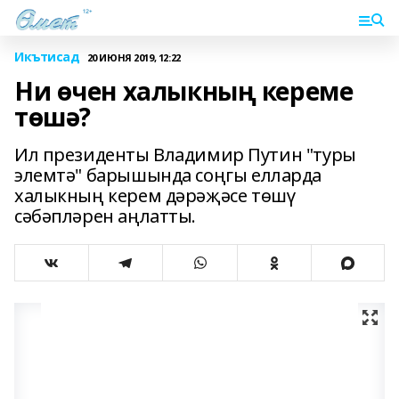
Икътисад
20 ИЮНЯ 2019, 12:22
Ни өчен халыкның кереме
төшә?
Ил президенты Владимир Путин "туры
элемтә" барышында соңгы елларда
халыкның керем дәрәҗәсе төшү
сәбәпләрен аңлатты.