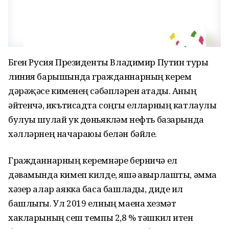
Бүген Русия Президенты Владимир Путин туры
линия барышында гражданнарның керем
дәрәҗәсе кимүенең сәбәпләрен атады. Аның
әйтүенчә, икътисадта соңгы елларның катлаулы
булуы шулай ук дөньякүләм нефть базарында
хәлләрнең начараюы белән бәйле.
Гражданнарның керемнәре берничә ел
дәвамында кимеп килде, яшәү авырлашты, әмма
хәзер алар аякка баса башлады, диде ил
башлыгы. Ул 2019 елның маена хезмәт
хакларының үсеш темпы 2,8 % тәшкил итүен