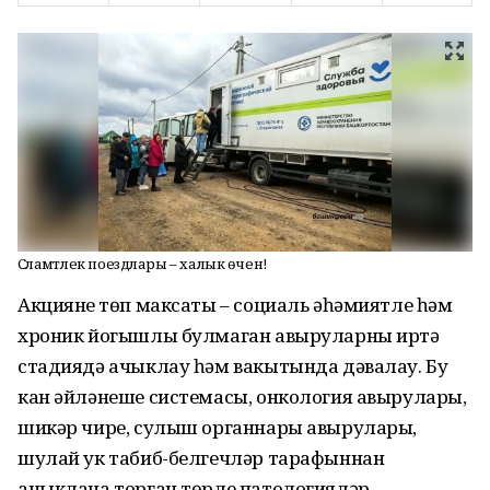
Сәламәтлек поездлары – халык өчен!
Акциянең төп максаты – социаль әһәмиятле һәм
хроник йогышлы булмаган авыруларны иртә
стадиядә ачыклау һәм вакытында дәвалау. Бу
кан әйләнеше системасы, онкология авырулары,
шикәр чире, сулыш органнары авырулары,
шулай ук табиб-белгечләр тарафыннан
ачыклана торган төрле патологияләр.