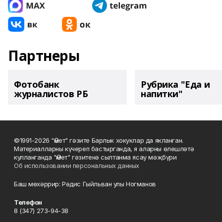
Партнеры
Фотобанк
Рубрика "Еда и
журналистов РБ
напитки"
©1991-2026 "Өмет" гәзите Барлык хокуклар да якланган.
Материалларны күчереп бастырганда, я аларны өлешләтә
кулланганда "Өмет" гәзитенә сылтанма ясау мәҗбүри
Об использовании персональных данных
Баш мөхәррир: Рәдис Гыйльван улы Ногманов
Телефон
8 (347) 273-94-38