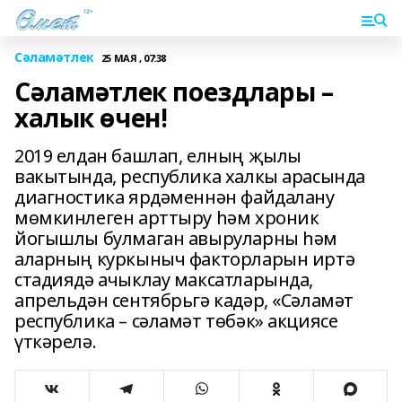
Сәламәтлек
25 МАЯ , 07:38
Сәламәтлек поездлары –
халык өчен!
2019 елдан башлап, елның җылы
вакытында, республика халкы арасында
диагностика ярдәменнән файдалану
мөмкинлеген арттыру һәм хроник
йогышлы булмаган авыруларны һәм
аларның куркыныч факторларын иртә
стадиядә ачыклау максатларында,
апрельдән сентябрьгә кадәр, «Сәламәт
республика – сәламәт төбәк» акциясе
үткәрелә.