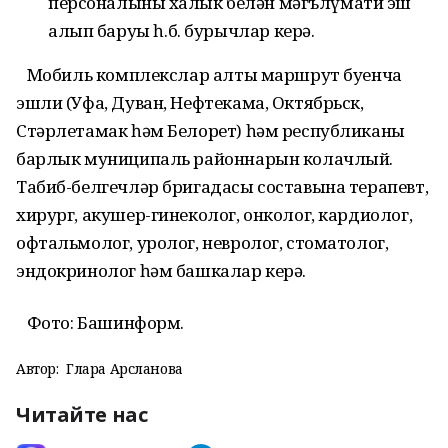
персоналының халык белән мәгълүмати эш
алып баруы һ.б. бурычлар керә.
Мобиль комплекслар алты маршрут буенча
эшли (Уфа, Дуван, Нефтекама, Октябрьск,
Стәрлетамак һәм Белорет) һәм республиканың
барлык муниципаль районнарын колачлый.
Табиб-белгечләр бригадасы составына терапевт,
хирург, акушер-гинеколог, онколог, кардиолог,
офтальмолог, уролог, невролог, стоматолог,
эндокринолог һәм башкалар керә.
Фото: Башинформ.
Автор:
Гөлара Арсланова
Читайте нас