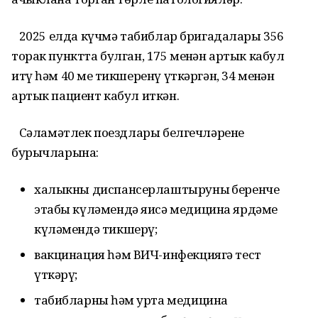
2025 елда күчмә табиблар бригадалары 356
торак пунктта булган, 175 меңнән артык кабул
итү һәм 40 мең тикшеренү үткәргән, 34 меңнән
артык пациент кабул иткән.
Сәламәтлек поездлары белгечләренең
бурычларына:
халыкны диспансерлаштыруның беренче
этабы күләмендә яисә медицина ярдәме
күләмендә тикшерү;
вакцинация һәм ВИЧ-инфекциягә тест
үткәрү;
табибларның һәм урта медицина