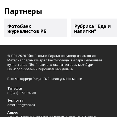
Партнеры
Фотобанк
Рубрика "Еда и
журналистов РБ
напитки"
©1991-2026 "Өмет" гәзите Барлык хокуклар да якланган.
Материалларны күчереп бастырганда, я аларны өлешләтә
кулланганда "Өмет" гәзитенә сылтанма ясау мәҗбүри
Об использовании персональных данных
Баш мөхәррир: Рәдис Гыйльван улы Ногманов
Телефон
8 (347) 273-94-38
Эл. почта
omet-ufa@mail.ru
Адрес
450079, Республика Башкортостан, г. Уфа, ул. 50-летия