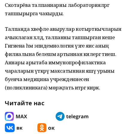
Скотарёва талпаннарны лабораторияләргә
тапшырырга чакырды.
Талпанда хәвефле авырулар котырткычларын
ачыклаган хәлдә, талпанны тапшырган кеше
Гигиена һәм эпидемиология үзәге яисә аның
филиалына белешмә артыннан килергә тиеш.
Аннары арытаба иммунопрофилактика
чараларын үткәрү максатыннан яшәү урыны
буенча медицина учреждениесенә
(поликлиникага) мөрәҗәгать итәргә кирәк.
Читайте нас