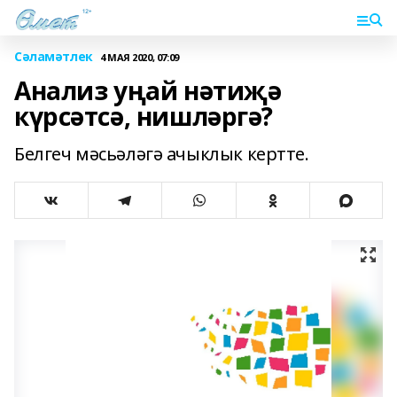
Сәламәтлек
4 МАЯ 2020, 07:09
Анализ уңай нәтиҗә
күрсәтсә, нишләргә?
Белгеч мәсьәләгә ачыклык кертте.