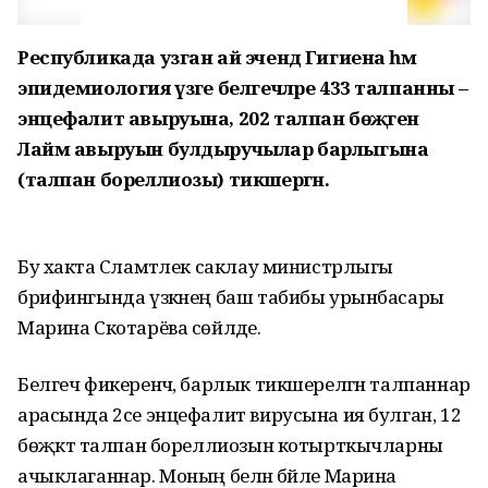
Республикада узган ай эчендә Гигиена һәм
эпидемиология үзәге белгечләре 433 талпанны –
энцефалит авыруына, 202 талпан бөҗәген
Лайм авыруын булдыручылар барлыгына
(талпан бореллиозы) тикшергән.
Бу хакта Сәламәтлек саклау министрлыгы
брифингында үзәкнең баш табибы урынбасары
Марина Скотарёва сөйләде.
Белгеч фикеренчә, барлык тикшерелгән талпаннар
арасында 2се энцефалит вирусына ия булган, 12
бөҗәктә талпан бореллиозын котырткычларны
ачыклаганнар. Моның белән бәйле Марина