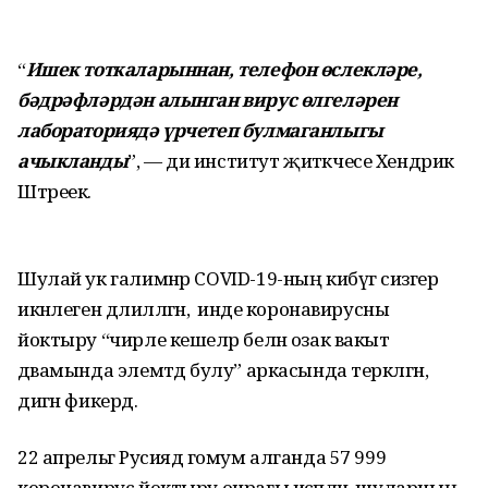
“
Ишек тоткаларыннан, телефон өслекләре,
бәдрәфләрдән алынган вирус өлгеләрен
лабораториядә үрчетеп булмаганлыгы
ачыкланды
”, — ди институт җитәкчесе Хендрик
Штреек.
Шулай ук галимнәр COVID-19-ның кибүгә сизгер
икәнлеген дәлилләгән, ә инде коронавирусны
йоктыру “чирле кешеләр белән озак вакыт
дәвамында элемтәдә булу” аркасында теркәлгән,
дигән фикердә.
22 апрельгә Русиядә гомум алганда 57 999
коронавирус йоктыру очрагы исәпләнә. шуларның