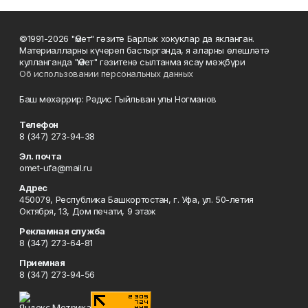
©1991-2026 "Өмет" гәзите Барлык хокуклар да якланган.
Материалларны күчереп бастырганда, я аларны өлешләтә
кулланганда "Өмет" гәзитенә сылтанма ясау мәҗбүри
Об использовании персональных данных
Баш мөхәррир: Рәдис Гыйльван улы Ногманов
Телефон
8 (347) 273-94-38
Эл. почта
omet-ufa@mail.ru
Адрес
450079, Республика Башкортостан, г. Уфа, ул. 50-летия
Октября, 13, Дом печати, 9 этаж
Рекламная служба
8 (347) 273-64-81
Приемная
8 (347) 273-94-56