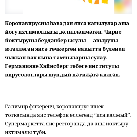
Коронавирусның һавадан яисә кагылулар аша
йогу ихтималлыгы дәлилләнмәгән. Чирне
йоктыруның бердәнбер ысулы — авыруның
ютәлләгән яисә төчкергән вакытта бүленеп
чыккан вак кына тамчыларны сулау.
Германиянең Хайнсберг төбәге институты
вирусологлары шундый нәтиҗәгә килгән.
Галимнәр фикеренчә, коронавирус ишек
тоткасында яисә телефон өслегендә “исән калмый”.
Супермаркетта яисә ресторанда да аны йоктыру
ихтималы түбән.