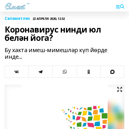
Сәламәтлек
22 АПРЕЛЯ 2020, 12:32
Коронавирус нинди юл
белән йога?
Бу хакта имеш-мимешләр күп йөрде
инде...