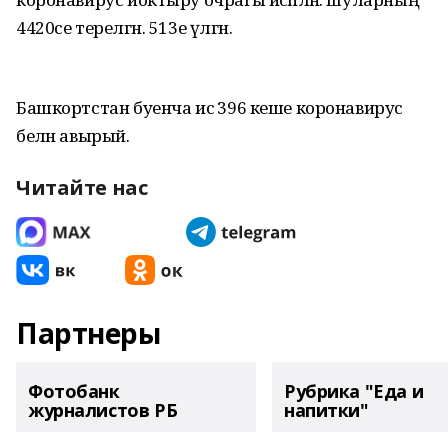
4420се терелгән. 513е үлгән.
Башкортстан буенча исә 396 кеше коронавирус
белән авырый.
Читайте нас
Партнеры
Фотобанк
Рубрика "Еда и
журналистов РБ
напитки"