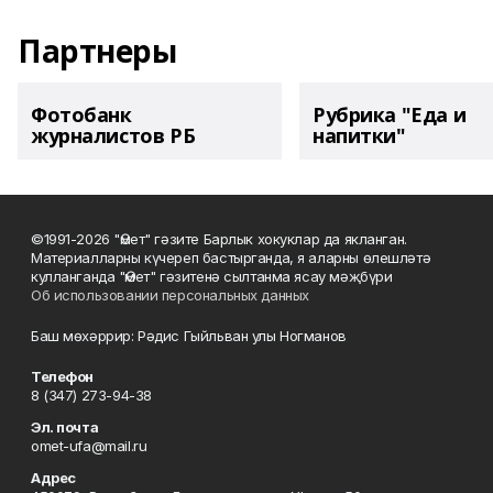
Партнеры
Фотобанк
Рубрика "Еда и
журналистов РБ
напитки"
©1991-2026 "Өмет" гәзите Барлык хокуклар да якланган.
Материалларны күчереп бастырганда, я аларны өлешләтә
кулланганда "Өмет" гәзитенә сылтанма ясау мәҗбүри
Об использовании персональных данных
Баш мөхәррир: Рәдис Гыйльван улы Ногманов
Телефон
8 (347) 273-94-38
Эл. почта
omet-ufa@mail.ru
Адрес