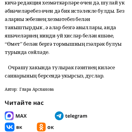
кичә редакция хезмәткәрләре өчен дә, шулай ук
әбүнәчеләребез өчен дә бик истәлекле булды. Без
аларны үзебезнең хезмәтебез белән
таныштырдык , ә алар безгә авыллары, анда
яшәүчеләрнең нинди-уй хисләр белән яшәве,
“Өмет” белән бергә тормышның гүзәлрәк булуы
турында сөйләде.
Очрашу хакында тулырак гәзитнең киләсе
саннарының берсендә укырсыз, дуслар.
Автор:
Гөлара Арсланова
Читайте нас