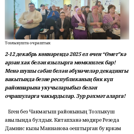
Тозлыкушта очраштык
2-12 декабрь көннәрендә 2025 ел өчен “Өмет”кә
арзан хак белән язылырга мөмкинлек бар!
Менә шушы сәбәп белән әбүнәчеләр декаднигы
вакытында безне республиканың бик күп
районнарына укучыларыбыз белән
очрашуларга чакырдылар. Зур рәхмәт аларга!
Бүген без Чакмагыш районының Тозлыкуш
авылында булдык. Китапханә мөдире Резеда
Дамнис кызы Маннанова оештырган бу күркәм