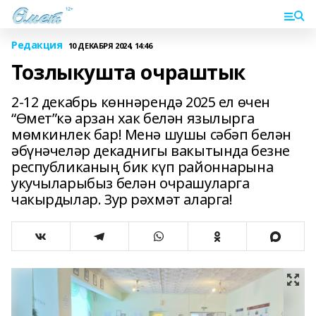
Редакция
10 ДЕКАБРЯ 2024, 14:46
Тозлыкушта очраштык
2-12 декабрь көннәрендә 2025 ел өчен
“Өмет”кә арзан хак белән язылырга
мөмкинлек бар! Менә шушы сәбәп белән
әбүнәчеләр декаднигы вакытында безне
республиканың бик күп районнарына
укучыларыбыз белән очрашуларга
чакырдылар. Зур рәхмәт аларга!