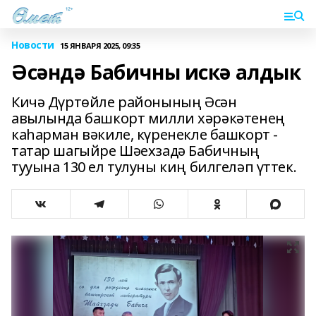
Новости
15 ЯНВАРЯ 2025, 09:35
Әсәндә Бабичны искә алдык
Кичә Дүртөйле районының Әсән
авылында башкорт милли хәрәкәтенең
каһарман вәкиле, күренекле башкорт -
татар шагыйре Шәехзадә Бабичның
тууына 130 ел тулуны киң билгеләп үттек.