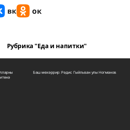
Рубрика "Еда и напитки"
алларны
Баш мөхәррир: Рәдис Гыйльван улы Ногманов
зитенә