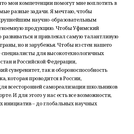
 что мои компетенции помогут мне воплотить в
мые разные задачи. Я мечтаю, чтобы
л крупнейшим научно-образовательным
укоемкую продукцию. Чтобы Уфимский
 развиваться и привлекал самую талантливую
раны, но и зарубежья. Чтобы из стен нашего
 специалисты для высокотехнологичных
тан и Российской Федерации,
ий суверенитет, так и обороноспособность
, которая проводится в России,
для всесторонней самореализации школьников
орте. И для этого у нас есть все возможности,
 инициатив – до глобальных научных