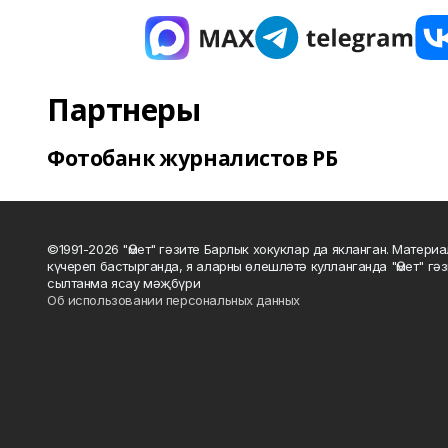
Партнеры
Фотобанк журналистов РБ
©1991-2026 "Өмет" гәзите Барлык хокуклар да якланган. Матери
күчереп бастырганда, я аларны өлешләтә кулланганда "Өмет" гә
сылтанма ясау мәҗбүри
Об использовании персональных данных