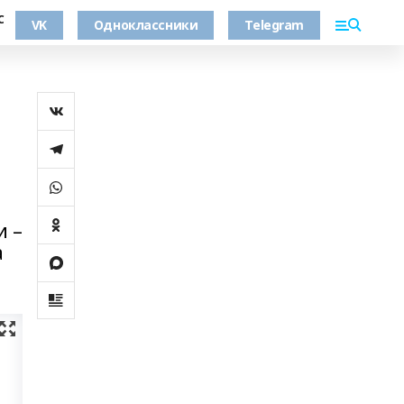
С
VK
Одноклассники
Telegram
и –
а