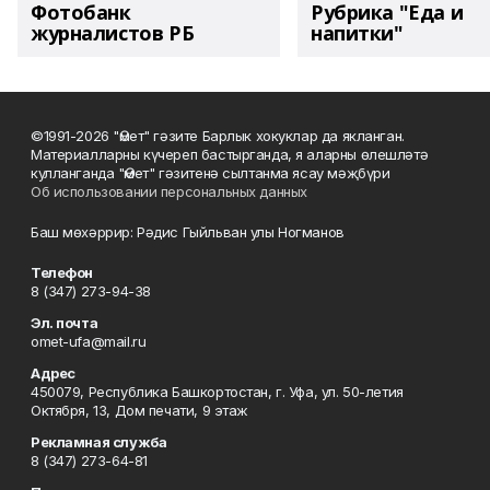
Фотобанк
Рубрика "Еда и
журналистов РБ
напитки"
©1991-2026 "Өмет" гәзите Барлык хокуклар да якланган.
Материалларны күчереп бастырганда, я аларны өлешләтә
кулланганда "Өмет" гәзитенә сылтанма ясау мәҗбүри
Об использовании персональных данных
Баш мөхәррир: Рәдис Гыйльван улы Ногманов
Телефон
8 (347) 273-94-38
Эл. почта
omet-ufa@mail.ru
Адрес
450079, Республика Башкортостан, г. Уфа, ул. 50-летия
Октября, 13, Дом печати, 9 этаж
Рекламная служба
8 (347) 273-64-81