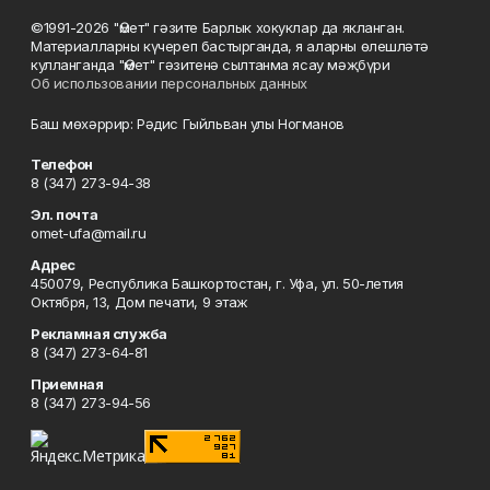
©1991-2026 "Өмет" гәзите Барлык хокуклар да якланган.
Материалларны күчереп бастырганда, я аларны өлешләтә
кулланганда "Өмет" гәзитенә сылтанма ясау мәҗбүри
Об использовании персональных данных
Баш мөхәррир: Рәдис Гыйльван улы Ногманов
Телефон
8 (347) 273-94-38
Эл. почта
omet-ufa@mail.ru
Адрес
450079, Республика Башкортостан, г. Уфа, ул. 50-летия
Октября, 13, Дом печати, 9 этаж
Рекламная служба
8 (347) 273-64-81
Приемная
8 (347) 273-94-56