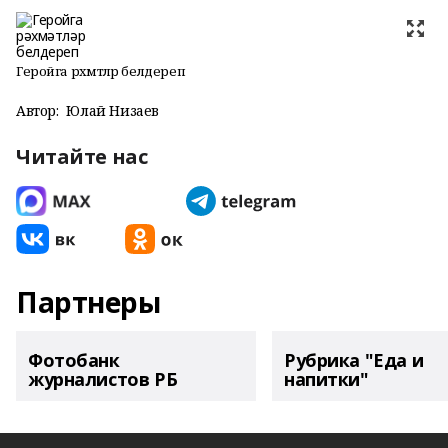
Геройга рәхмәтләр белдереп
Автор:
Юлай Низаев
Читайте нас
Партнеры
Фотобанк
Рубрика "Еда и
журналистов РБ
напитки"