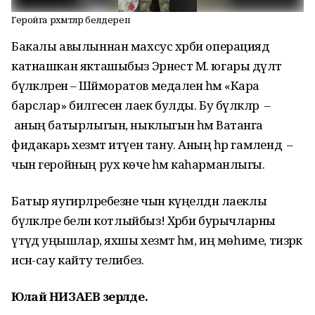
Геройга рәхмәтләр белдереп
Бакалы авылыннан махсус хәрби операциядә
катнашкан якташыбыз Эрнест М. югары дәүләт
бүләкләренә – Шәйморатов медаленә һәм «Кара
барслар» билгесенә лаек булды. Бу бүләкләр –
аның батырлыгын, ныклыгын һәм Ватанга
фидакарь хезмәт итүен тану. Аның һәр гамәлендә –
чын геройның рух көче һәм каһарманлыгы.
Батыр яугирләребезне чын күңелдән лаеклы
бүләкләре белән котлыйбыз! Хәрби бурычларны
үтәүдә уңышлар, яхшы хезмәт һәм, иң мөһиме, тизрәк
исән-сау кайту телибез.
Юлай НИЗАЕВ әзерләде.