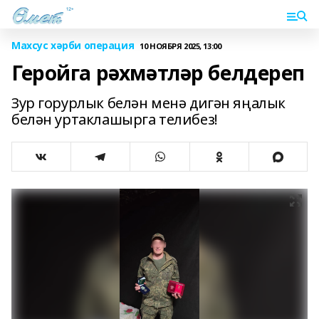
Махсус хәрби операция
10 НОЯБРЯ 2025, 13:00
Геройга рәхмәтләр белдереп
Зур горурлык белән менә дигән яңалык
белән уртаклашырга телибез!