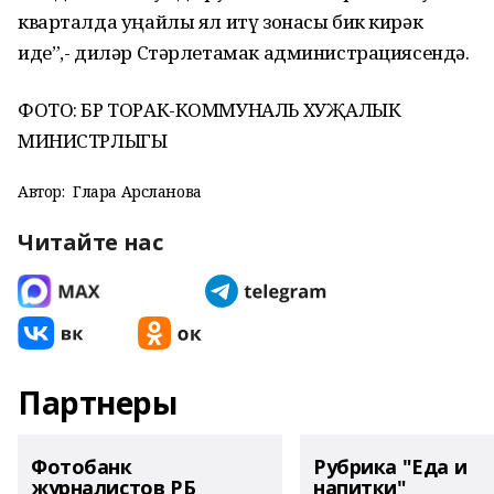
кварталда уңайлы ял итү зонасы бик кирәк
иде”,- диләр Стәрлетамак администрациясендә.
ФОТО: БР ТОРАК-КОММУНАЛЬ ХУҖАЛЫК
МИНИСТРЛЫГЫ
Автор:
Гөлара Арсланова
Читайте нас
Партнеры
Фотобанк
Рубрика "Еда и
журналистов РБ
напитки"