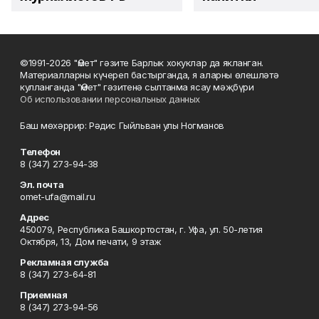
©1991-2026 "Өмет" гәзите Барлык хокуклар да якланган.
Материалларны күчереп бастырганда, я аларны өлешләтә
кулланганда "Өмет" гәзитенә сылтанма ясау мәҗбүри
Об использовании персональных данных
Баш мөхәррир: Рәдис Гыйльван улы Ногманов
Телефон
8 (347) 273-94-38
Эл. почта
omet-ufa@mail.ru
Адрес
450079, Республика Башкортостан, г. Уфа, ул. 50-летия
Октября, 13, Дом печати, 9 этаж
Рекламная служба
8 (347) 273-64-81
Приемная
8 (347) 273-94-56