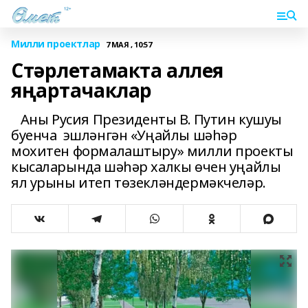
Милли проектлар
7 МАЯ , 10:57
Стәрлетамакта аллея
яңартачаклар
Аны Русия Президенты В. Путин кушуы
буенча эшләнгән «Уңайлы шәһәр
мохитен формалаштыру» милли проекты
кысаларында шәһәр халкы өчен уңайлы
ял урыны итеп төзекләндермәкчеләр.