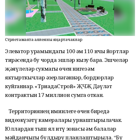
Стәрлетамакта аллеяны яңартачаклар
Элеватор урамындагы 100 һәм 110 нчы йортлар
тирәсендә бу чорда эшләр кызу бара. Эшчеләр
җәяүлеләр сукмагы өчен нигез һәм
яктырткычлар әзерләгәннәр, бордюрлар
куйганнар. «ТриадаСтрой» ҖЧҖ Дәүләт
контрактын 17 миллион сумга откан.
Территориянең иминлеге өчен биредә
видеокүзәтү камералары урнаштырылачак.
Юллардан тыш ял итү зонасы һәм балалар
мәйданчыгы булдыру планлаштырыла. “Бу