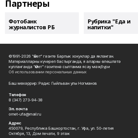
Партнеры
Фотобанк
Рубрика "Еда и
журналистов РБ
напитки"
©1991-2026 "Өмет" гәзите Барлык хокуклар да якланган.
Материалларны күчереп бастырганда, я аларны өлешләтә
кулланганда "Өмет" гәзитенә сылтанма ясау мәҗбүри
Об использовании персональных данных
Баш мөхәррир: Рәдис Гыйльван улы Ногманов
Телефон
8 (347) 273-94-38
Эл. почта
omet-ufa@mail.ru
Адрес
450079, Республика Башкортостан, г. Уфа, ул. 50-летия
Октября, 13, Дом печати, 9 этаж