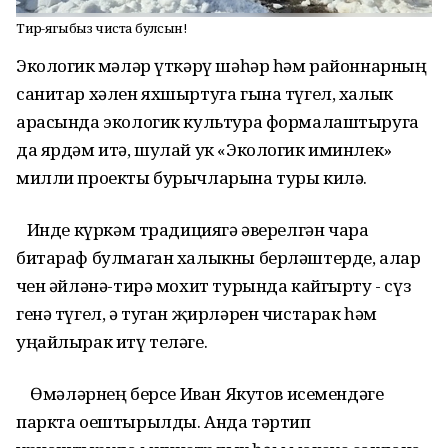
Тирә-ягыбыз чиста булсын!
Экологик өмәләр
үткәрү
шәһәр һәм районнарның
санитар хәлен яхшыртуга гына түгел, халык
арасында экологик культура формалаштыруга
да ярдәм итә
, шулай ук «Экологик иминлек»
милли проекты бурычларына туры килә.
Инде
күркәм традициягә
әверелгән
чара
битараф
булмаган халыкны
берләштерде
, алар
өчен әйләнә-тирә мохит турында кайгырту - сүз
генә түгел, ә туган җирләрен чистарак һәм
уңайлырак итү теләге.
Өмәләрнең берсе Иван Якутов исемендәге
паркта оештырылды.
Анда
тәртип