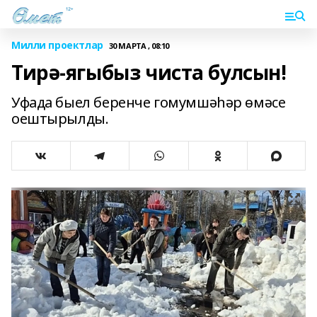
Милли проектлар
30 МАРТА , 08:10
Тирә-ягыбыз чиста булсын!
Уфада быел беренче гомумшәһәр өмәсе
оештырылды.