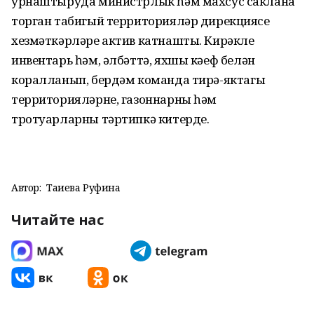
урнаштыруда министрлык һәм махсус саклана
торган табигый территорияләр дирекциясе
хезмәткәрләре актив катнашты.
Кирәкле
инвентарь
һәм
, әлбәттә, яхшы
кәеф
белән
коралланып
, бердәм
команда
тирә-яктагы
территорияләрне, газоннарны һәм
тротуарларны тәртипкә
китерде
.
Автор:
Таҗиева Руфина
Читайте нас