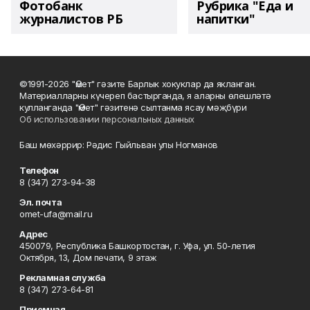
Фотобанк
Рубрика "Еда и
журналистов РБ
напитки"
©1991-2026 "Өмет" гәзите Барлык хокуклар да якланган.
Материалларны күчереп бастырганда, я аларны өлешләтә
кулланганда "Өмет" гәзитенә сылтанма ясау мәҗбүри
Об использовании персональных данных
Баш мөхәррир: Рәдис Гыйльван улы Ногманов
Телефон
8 (347) 273-94-38
Эл. почта
omet-ufa@mail.ru
Адрес
450079, Республика Башкортостан, г. Уфа, ул. 50-летия
Октября, 13, Дом печати, 9 этаж
Рекламная служба
8 (347) 273-64-81
Приемная