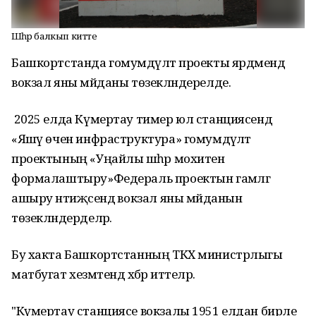
Шәһәр балкып китте
Башкортстанда гомумдәүләт проекты ярдәмендә
вокзал яны мәйданы төзекләндерелде.
2025 елда Күмертау тимер юл станциясендә
«Яшәү өчен инфраструктура» гомумдәүләт
проектының «Уңайлы шәһәр мохитен
формалаштыру»Федераль проектын гамәлгә
ашыру нәтиҗәсендә вокзал яны мәйданын
төзекләндерделәр.
Бу хакта Башкортстанның ТКХ министрлыгы
матбугат хезмәтендә хәбәр иттеләр.
"Күмертау станциясе вокзалы 1951 елдан бирле