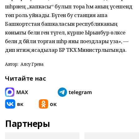
шәһәрнең „капкасы“ булып тора һәм аның үсешендә
төп роль уйнады. Бүген бу станция аша
Башкортстан башкаласын республиканың
көньягы белән генә түгел, күрше Ырынбур өлкәсе
белән дә бәйли торган шәһәр яны поездлары уза», —
дип нәтиҗә ясадылар БР ТКХ Министрлыгында.
Автор:
Алсу Гәрәева
Читайте нас
Партнеры