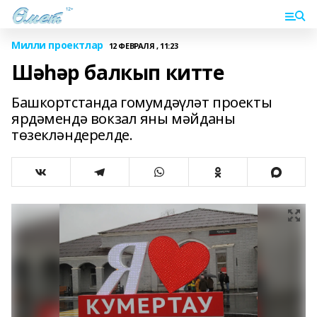
Милли проектлар
12 ФЕВРАЛЯ , 11:23
Шәһәр балкып китте
Башкортстанда гомумдәүләт проекты
ярдәмендә вокзал яны мәйданы
төзекләндерелде.