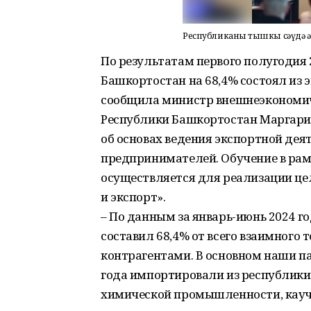
Республиканың тышкы сәүдә 
По результатам первого полугодия
Башкортостан на 68,4% состоял из 
сообщила министр внешнеэкономиче
Республики Башкортостан Маргарит
об основах ведения экспортной дея
предпринимателей. Обучение в рам
осуществляется для реализации ц
и экспорт».
– По данным за январь-июнь 2024 г
составил 68,4% от всего взаимного
контрагентами. В основном наши па
года импортировали из республик
химической промышленности, каучу