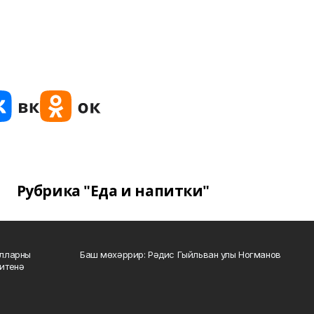
Рубрика "Еда и напитки"
алларны
Баш мөхәррир: Рәдис Гыйльван улы Ногманов
зитенә