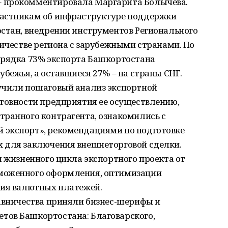
 прокомментировала Маргарита Болычева.
частникам об инфраструктуре поддержки
остан, внедрении инструментов Регионального
ничестве региона с зарубежными странами. По
орядка 73% экспорта Башкортостана
убежья, а оставшиеся 27% – на страны СНГ.
учили пошаговый анализ экспортной
отовности предприятия ее осуществлению,
транного контрагента, ознакомились с
 экспорт», рекомендациями по подготовке
 для заключения внешнеторговой сделки.
ы жизненного цикла экспортного проекта от
моженного оформления, оптимизации
ния валютных платежей.
тавничества приняли бизнес-шерифы и
тов Башкортостана: Благоварского,