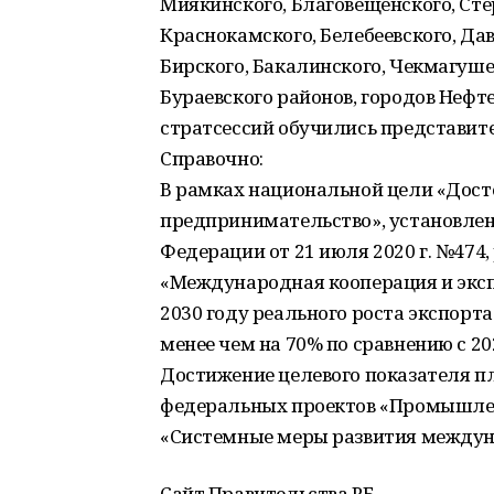
Миякинского, Благовещенского, Ст
Краснокамского, Белебеевского, Дав
Бирского, Бакалинского, Чекмагушев
Бураевского районов, городов Нефте
стратсессий обучились представит
Справочно:
В рамках национальной цели «Дост
предпринимательство», установлен
Федерации от 21 июля 2020 г. №474
«Международная кооперация и экспо
2030 году реального роста экспорт
менее чем на 70% по сравнению с 20
Достижение целевого показателя п
федеральных проектов «Промышлен
«Системные меры развития междуна
Сайт Правительства РБ.