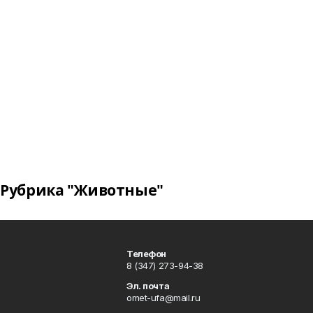
Рубрика "Животные"
Телефон
8 (347) 273-94-38
Эл. почта
omet-ufa@mail.ru