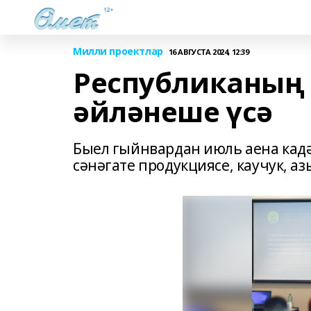
Милли проектлар
16 АВГУСТА 2024, 12:39
Республиканың
әйләнеше үсә
Быел гыйнвардан июль аена кад
сәнәгате продукциясе, каучук, а