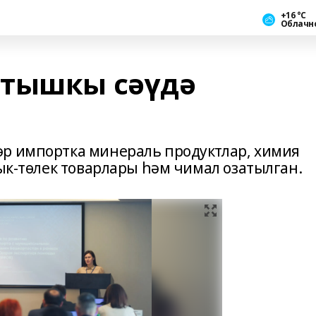
+16 °С
Облачн
 тышкы сәүдә
әр импортка минераль продуктлар, химия
зык-төлек товарлары һәм чимал озатылган.