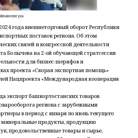
әйләнеше үсә
 2024 года внешнеторговый оборот Республики
экспортных поставок региона. Об этом
ских связей и конгрессной деятельности
а Болычева на 2-ой обучающей стратсессии
тельности для бизнес-шерифов и
ках проекта «Скорая экспортная помощь»
елей Нацпроекта «Международная кооперация
ода экспорт башкортостанских товаров
 товарооборота региона с зарубежными
ртнеры в период с января по июнь текущего
и минеральные продукты, продукцию
к, продовольственные товары и сырье,