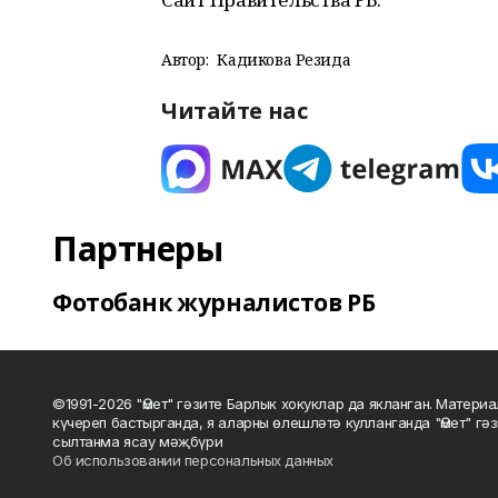
Автор:
Кадикова Резида
Читайте нас
Партнеры
Фотобанк журналистов РБ
©1991-2026 "Өмет" гәзите Барлык хокуклар да якланган. Матери
күчереп бастырганда, я аларны өлешләтә кулланганда "Өмет" гә
сылтанма ясау мәҗбүри
Об использовании персональных данных