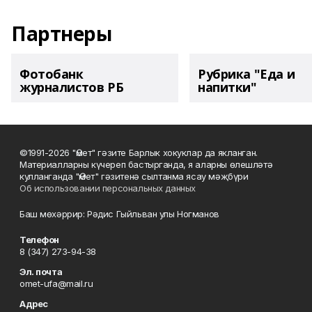
Партнеры
Фотобанк
Рубрика "Еда и
журналистов РБ
напитки"
©1991-2026 "Өмет" гәзите Барлык хокуклар да якланган.
Материалларны күчереп бастырганда, я аларны өлешләтә
кулланганда "Өмет" гәзитенә сылтанма ясау мәҗбүри
Об использовании персональных данных
Баш мөхәррир: Рәдис Гыйльван улы Ногманов
Телефон
8 (347) 273-94-38
Эл. почта
omet-ufa@mail.ru
Адрес