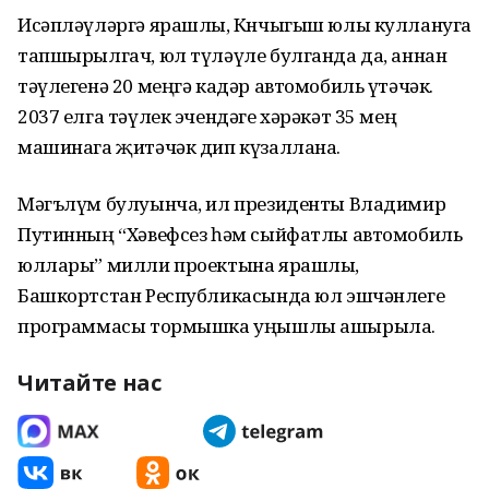
Исәпләүләргә ярашлы, Көнчыгыш юлы куллануга
тапшырылгач, юл түләүле булганда да, аннан
тәүлегенә 20 меңгә кадәр автомобиль үтәчәк.
2037 елга тәүлек эчендәге хәрәкәт 35 мең
машинага җитәчәк дип күзаллана.
Мәгълүм булуынча, ил президенты Владимир
Путинның “Хәвефсез һәм сыйфатлы автомобиль
юллары” милли проектына ярашлы,
Башкортстан Республикасында юл эшчәнлеге
программасы тормышка уңышлы ашырыла.
Читайте нас