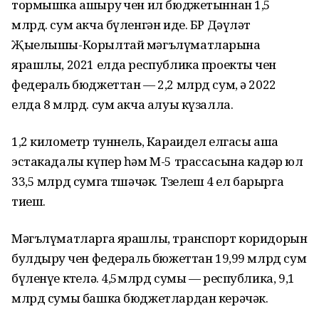
тормышка ашыру өчен ил бюджетыннан 1,5
млрд. сум акча бүленгән иде. БР Дәүләт
Җыелышы-Корылтай мәгълүматларына
ярашлы, 2021 елда республика проекты өчен
федераль бюджеттан — 2,2 млрд сум, ә 2022
елда 8 млрд. сум акча алуы күзалла.
1,2 километр туннель, Караидел елгасы аша
эстакадалы күпер һәм М-5 трассасына кадәр юл
33,5 млрд сумга төшәчәк. Төзелеш 4 ел барырга
тиеш.
Мәгълүматларга ярашлы, транспорт коридорын
булдыру өчен федераль бюжеттан 19,99 млрд сум
бүленүе көтелә. 4,5млрд сумы — республика, 9,1
млрд сумы башка бюджетлардан керәчәк.