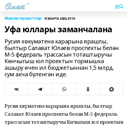
Милли проектлар
13 МАРТА 2020, 07:10
Уфа юллары заманчалана
Русия хөкүмәтенә карарына ярашлы,
былтыр Салават Юлаев проспекты белән
М-5 федераль трассасын тоташтыручы
Көнчыгыш юл проектын тормышка
ашыру өчен ил бюджетыннан 1,5 млрд.
сум акча бүленгән иде.
Русия хөкүмәтенә карарына ярашлы, былтыр
Салават Юлаев проспекты белән М-5 федераль
трассасын тоташтыручы Көнчыгыш юл проектын