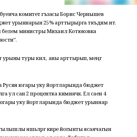
н буенча комитет әгъзасы Борис Чернышев
жет урыннарын 25% арттырырга тәкъдим итә.
гары белем министры Михаил Котюковка
вости”.
 урыны туры килә, ә аны арттырып, меңгә
ка Русия югары уку йортларында бюджет
лга ул сан 2 процентка кимиячәк. Ел саен 4
га югары уку йортларында бюджет урыннар
мтылышлы яшьләргә кире йогынты ясаячагын