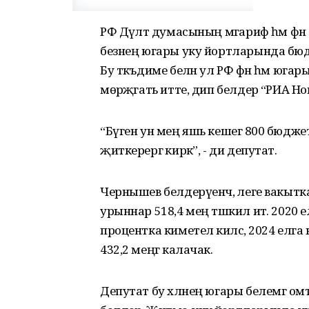
РФ Дәүләт думасының мәгариф һәм фә
безнең югары уку йортларында бюд
Бу тәкъдиме белән ул РФ фән һәм ю
мөрәҗәгать итте, дип белдерә “РИА Но
“Бүген ун мең яшь кешегә 800 бюджет
җиткерергә кирәк”, - ди депутат.
Чернышев белдерүенчә, әлеге вакыт
урыннар 518,4 мең тәшкил итә. 2020 е
процентка киметелә килсә, 2024 ел
432,2 меңгә калачак.
Депутат бу хәлнең югары белемгә о