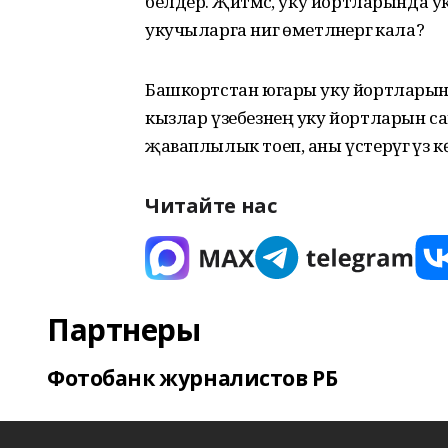
белдерә. Җитмәсә, уку йортларында ук
укучыларга нигә өметләнергә кала?
Башкортстан югары уку йортларынд
кызлар үзебезнең уку йортларын сай
җаваплылык тоеп, аны үстерүгә үз к
Читайте нас
Партнеры
Фотобанк журналистов РБ