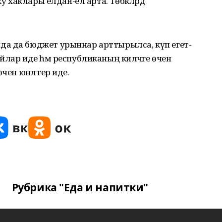
у хаклары елдан-ел арта. Төбәкләрдә
а да бюджет урыннар арттырылса, күп егет-
лар иде һәм республиканың киләчәге өчен
өчен юнәлтер иде.
Рубрика "Еда и напитки"