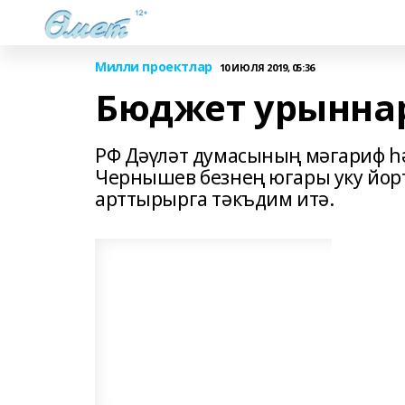
Милли проектлар
10 ИЮЛЯ 2019, 05:36
Бюджет урынна
РФ Дәүләт думасының мәгариф һә
Чернышев безнең югары уку йо
арттырырга тәкъдим итә.