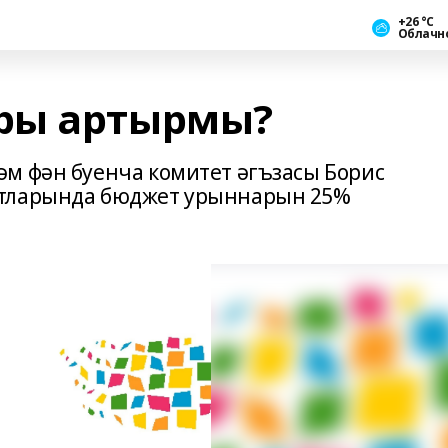
+26 °С
Облачн
ры артырмы?
м фән буенча комитет әгъзасы Борис
ртларында бюджет урыннарын 25%