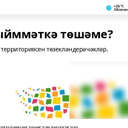
+26 °С
Облачн
кыйммәткә төшәме?
 территориясен төзекләндерәчәкләр.
рриториясен төзекләндерәчәкләр.