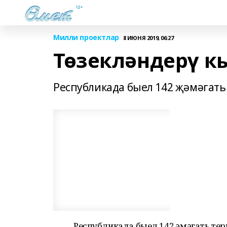
Милли проектлар
8 ИЮНЯ 2019, 06:27
Төзекләндерү 
Республикада быел 142 җәмәгать
Республикада быел 142 җәмәгать те