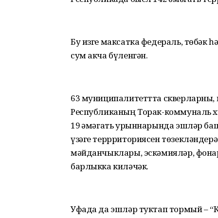
Бу изге максатка федераль, төбәк
сум акча бүленгән.
63 муниципалитеттта скверларны, 
Республиканың Торак-коммуналь х
19 җәмәгать урыннарында эшләр баш
үзәге террриториясен төзекләндерә
мәйданчыклары, эскәмияләр, фона
барлыкка киләчәк.
Уфада да эшләр туктап тормый – “