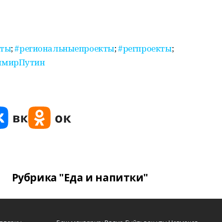
кты
;
#региональныепроекты
;
#регпроекты
;
имирПутин
Рубрика "Еда и напитки"