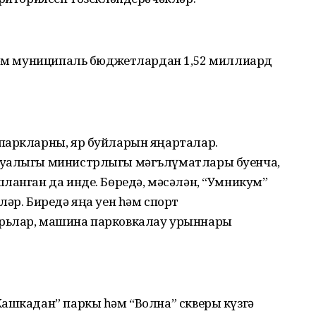
 һәм муниципаль бюджетлардан 1,52 миллиард
паркларны, яр буйларын яңарталар.
уҗалыгы министрлыгы мәгълүматлары буенча,
ланган да инде. Бөредә, мәсәлән, “Умникум”
ләр. Биредә яңа уен һәм спорт
рьлар, машина парковкалау урыннары
Кашкадан” паркы һәм “Волна” скверы күзгә