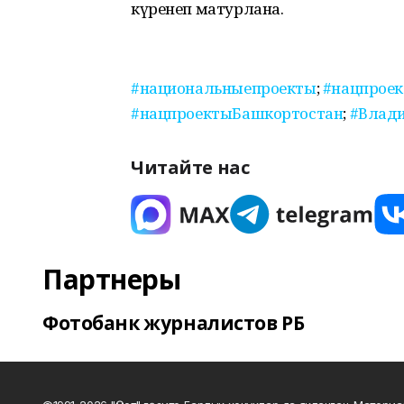
күренеп матурлана.
#национальныепроекты
;
#нацпрое
#нацпроектыБашкортостан
;
#Влад
Читайте нас
Партнеры
Фотобанк журналистов РБ