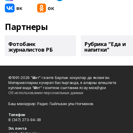
Партнеры
Фотобанк
Рубрика "Еда и
журналистов РБ
напитки"
©1991-2026 "Өмет" гәзите Барлык хокуклар да якланган.
Материалларны күчереп бастырганда, я аларны өлешләтә
кулланганда "Өмет" гәзитенә сылтанма ясау мәҗбүри
Об использовании персональных данных
Баш мөхәррир: Рәдис Гыйльван улы Ногманов
Телефон
8 (347) 273-94-38
Эл. почта