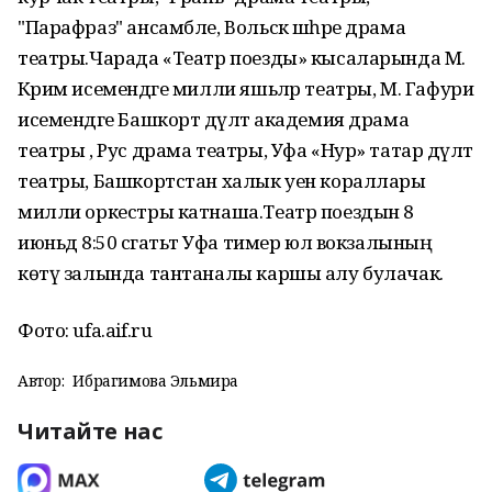
"Парафраз" ансамбле, Вольск шәһәре драма
театры.Чарада «Театр поезды» кысаларында М.
Кәрим исемендәге милли яшьләр театры, М. Гафури
исемендәге Башкорт дәүләт академия драма
театры , Рус драма театры, Уфа «Нур» татар дәүләт
театры, Башкортстан халык уен кораллары
милли оркестры катнаша.Театр поездын 8
июньдә 8:50 сәгатьтә Уфа тимер юл вокзалының
көтү залында тантаналы каршы алу булачак.
Фото: ufa.aif.ru
Автор:
Ибрагимова Эльмира
Читайте нас