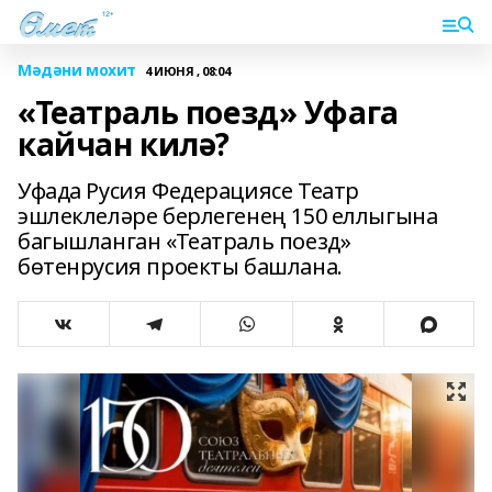
Мәдәни мохит
4 ИЮНЯ , 08:04
«Театраль поезд» Уфага
кайчан килә?
Уфада Русия Федерациясе Театр
эшлеклеләре берлегенең 150 еллыгына
багышланган «Театраль поезд»
бөтенрусия проекты башлана.