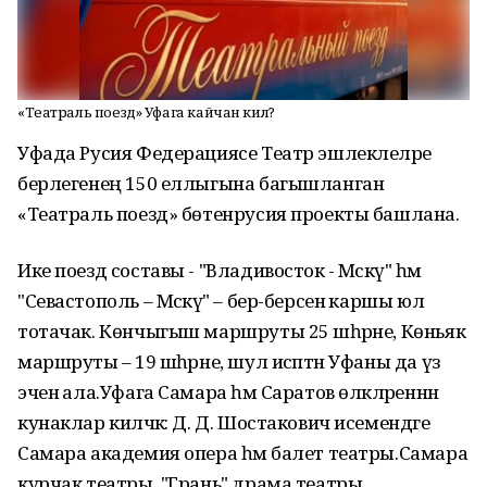
«Театраль поезд» Уфага кайчан килә?
Уфада Русия Федерациясе Театр эшлеклеләре
берлегенең 150 еллыгына багышланган
«Театраль поезд» бөтенрусия проекты башлана.
Ике поезд составы - "Владивосток - Мәскәү" һәм
"Севастополь – Мәскәү" – бер-берсенә каршы юл
тотачак. Көнчыгыш маршруты 25 шәһәрне, Көньяк
маршруты – 19 шәһәрне, шул исәптән Уфаны да үз
эченә ала.Уфага Самара һәм Саратов өлкәләреннән
кунаклар киләчәк: Д. Д. Шостакович исемендәге
Самара академия опера һәм балет театры.Самара
курчак театры, "Грань" драма театры,