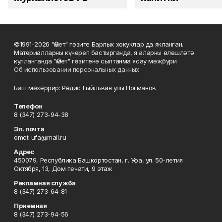
©1991-2026 "Өмет" гәзите Барлык хокуклар да якланган.
Материалларны күчереп бастырганда, я аларны өлешләтә
кулланганда "Өмет" гәзитенә сылтанма ясау мәҗбүри
Об использовании персональных данных
Баш мөхәррир: Рәдис Гыйльван улы Ногманов
Телефон
8 (347) 273-94-38
Эл. почта
omet-ufa@mail.ru
Адрес
450079, Республика Башкортостан, г. Уфа, ул. 50-летия
Октября, 13, Дом печати, 9 этаж
Рекламная служба
8 (347) 273-64-81
Приемная
8 (347) 273-94-56