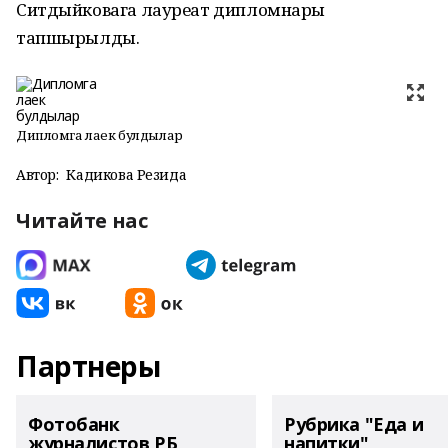
Ситдыйковага лауреат дипломнары
тапшырылды.
Дипломга лаек булдылар
Автор:
Кадикова Резида
Читайте нас
Партнеры
Фотобанк
Рубрика "Еда и
журналистов РБ
напитки"