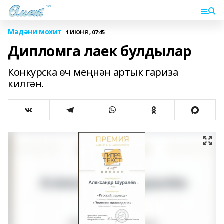
Мәдәни мохит
1 ИЮНЯ , 07:45
Дипломга лаек булдылар
Конкурска өч меңнән артык гариза
килгән.