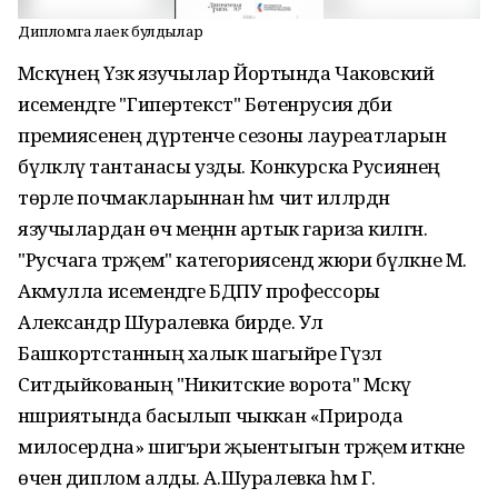
Дипломга лаек булдылар
Мәскәүнең Үзәк язучылар Йортында Чаковский
исемендәге "Гипертекст" Бөтенрусия әдәби
премиясенең дүртенче сезоны лауреатларын
бүләкләү тантанасы узды. Конкурска Русиянең
төрле почмакларыннан һәм чит илләрдән
язучылардан өч меңнән артык гариза килгән.
"Русчага тәрҗемә" категориясендә жюри бүләкне М.
Акмулла исемендәге БДПУ профессоры
Александр Шуралевка бирде. Ул
Башкортстанның халык шагыйре Гүзәл
Ситдыйкованың "Никитские ворота" Мәскәү
нәшриятында басылып чыккан «Природа
милосердна» шигъри җыентыгын тәрҗемә иткәне
өчен диплом алды. А.Шуралевка һәм Г.