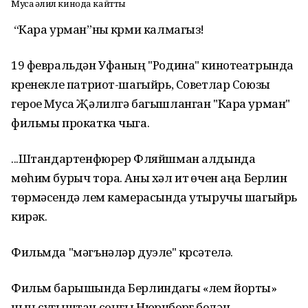
Муса Җәлил кинода кайтты
“Кара урман”ны күрми калмагыз!
19 февральдән Уфаның "Родина" кинотеатрында
күренекле патриот-шагыйрь, Советлар Союзы
герое Муса Җәлилгә багышланган "Кара урман"
фильмы прокатка чыга.
...Штандартенфюрер Фляйшман алдында
мөһим бурыч тора. Аны хәл итү өчен аңа Берлин
төрмәсендә үлем камерасында утыручы шагыйрь
кирәк.
Фильмда "мәгънәләр дуэле" күрсәтелә.
Фильм барышында Берлиндагы «үлем йорты»
ның сугыштан соңгы Нюрнберг белән