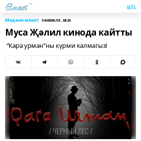
Мәдәни мохит
9 ФЕВРАЛЯ , 08:29
Муса Җәлил кинода кайтты
“Кара урман”ны күрми калмагыз!