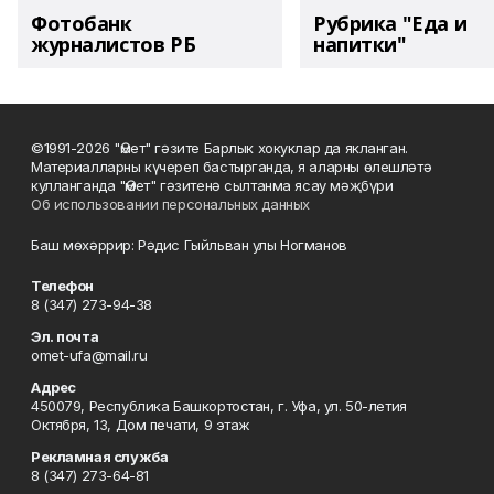
Фотобанк
Рубрика "Еда и
журналистов РБ
напитки"
©1991-2026 "Өмет" гәзите Барлык хокуклар да якланган.
Материалларны күчереп бастырганда, я аларны өлешләтә
кулланганда "Өмет" гәзитенә сылтанма ясау мәҗбүри
Об использовании персональных данных
Баш мөхәррир: Рәдис Гыйльван улы Ногманов
Телефон
8 (347) 273-94-38
Эл. почта
omet-ufa@mail.ru
Адрес
450079, Республика Башкортостан, г. Уфа, ул. 50-летия
Октября, 13, Дом печати, 9 этаж
Рекламная служба
8 (347) 273-64-81