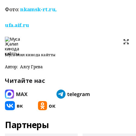
Фото:
nkamsk-rt.ru,
ufa.aif.ru
Муса Җәлил кинода кайтты
Автор:
Алсу Гәрәева
Читайте нас
Партнеры