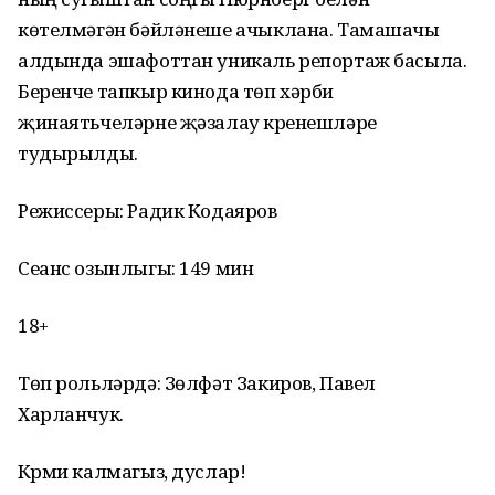
көтелмәгән бәйләнеше ачыклана. Тамашачы
алдында эшафоттан уникаль репортаж басыла.
Беренче тапкыр кинода төп хәрби
җинаятьчеләрне җәзалау күренешләре
тудырылды.
Режиссеры: Радик Кодаяров
Сеанс озынлыгы: 149 мин
18+
Төп рольләрдә: Зөлфәт Закиров, Павел
Харланчук.
Күрми калмагыз, дуслар!