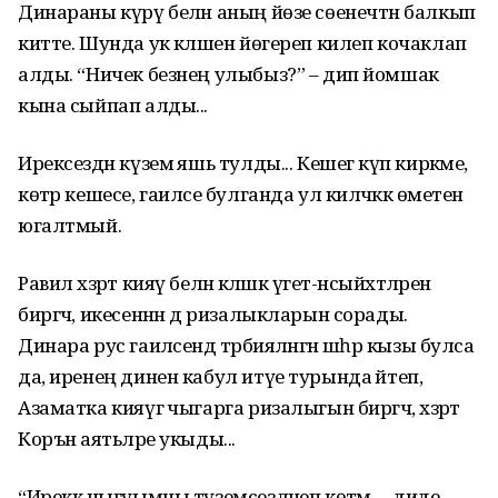
Динараны күрү белән аның йөзе сөенечтән балкып
китте. Шунда ук кәләшен йөгереп килеп кочаклап
алды. “Ничек безнең улыбыз?” – дип йомшак
кына сыйпап алды...
Ирексездән күземә яшь тулды... Кешегә күп кирәкме,
көтәр кешесе, гаиләсе булганда ул киләчәккә өметен
югалтмый.
Равил хәзрәт кияү белән кәләшкә үгет-нәсыйхәтләрен
биргәч, икесеннән дә ризалыкларын сорады.
Динара рус гаиләсендә тәрбияләнгән шәһәр кызы булса
да, иренең динен кабул итүе турында әйтеп,
Азаматка кияүгә чыгарга ризалыгын биргәч, хәзрәт
Коръән аятьләре укыды...
“Иреккә чыгуымны түземсезләнеп көтәм, – диде