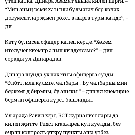
үтеп киткән. Динара Азамат янына килеп йөргән. –
“Мин аның рәсми хатыны булмагач бер кочак
документлар җыеп рөхсәт алырга туры килде”, –
ди.
Көтү бүлмәсенә офицер килеп керде. “Хөкем
ителүчегә киемнәр алып килдегезме?” – дип
сорады ул Динарадан.
Динара шунда ук пакетны офицерга сузды.
“Әлбәттә, менә күлмәге, чалбары... Бу чалбарны мин
беркемгә дә бирмим, бу аныкы,” – дип ул киемнәрне
берәмләп офицерга күрсәтә башлады...
Ул арада Равил хәзрәт, БСТ журналистлары да
килеп җитте. Рөхсәт кәгазьләренә кул куелды, без
өчәрләп контроль-үткәрү пункты аша үтәбез.