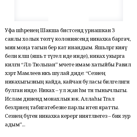
Уфа шәһәренең Шакша бистәсендә урнашкан 3
санлы холык төзәтү колониясендә никахка баргач,
мин моңа тагын бер кат инандым. Яшьләргә кияү
белән кәләш (яшь тә түгел иде инде), никах укырга
килгән “Ләлә-Тюльпан” мәчете имам-хатыйбы Равил
хәзрәт Мамлеев нәкъ шулай диде: “Сезнең
никахыгызның кайда, кайчан буласы билгеләнгән
булган инде. Никах – ул җан һәм тән тынычлыгы.
Ислам динендә монахлык юк. Аллаһы Тәгалә
безләрнең табигатебезне парлы итеп яратты.
Сезнең бүген никахка керергә ниятләвегез – бик зур
адым”...