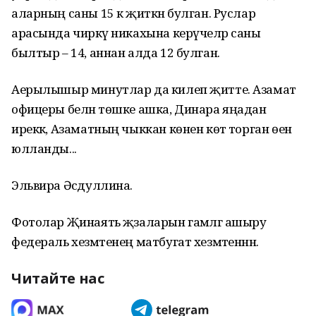
аларның саны 15 кә җиткән булган. Руслар
арасында чиркәү никахына керүчеләр саны
былтыр – 14, аннан алда 12 булган.
Аерылышыр минутлар да килеп җитте. Азамат
офицеры белән төшке ашка, Динара яңадан
иреккә, Азаматның чыккан көнен көтә торган өенә
юлланды...
Эльвира Әсәдуллина.
Фотолар Җинаять җәзаларын гамәлгә ашыру
федераль хезмәтенең матбугат хезмәтеннән.
Читайте нас