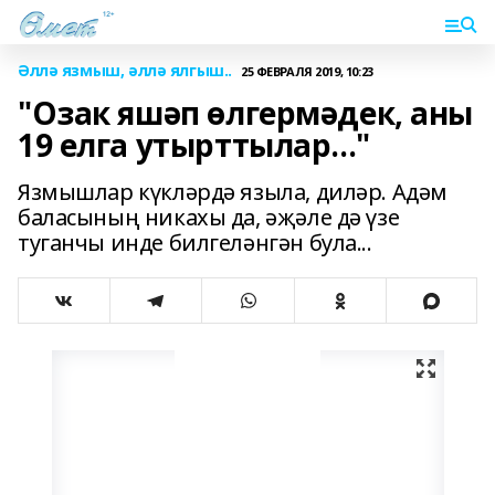
Әллә язмыш, әллә ялгыш..
25 ФЕВРАЛЯ 2019, 10:23
"Озак яшәп өлгермәдек, аны
19 елга утырттылар..."
Язмышлар күкләрдә языла, диләр. Адәм
баласының никахы да, әҗәле дә үзе
туганчы инде билгеләнгән була...