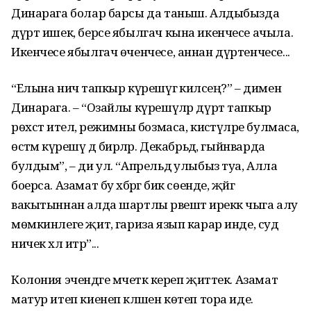
Динарага болар барсы да таныш. Алдыбызда
дүрт ишек, берсе ябылгач кына икенчесе ачыла.
Икенчесе ябылгач өченчесе, аннан дүртенчесе...
“Елына ничә тапкыр күрешүгә киләсең?” – димен
Динарага. – “Озайлы күрешүләр дүрт тапкыр
рөхсәт ителә, режимны бозмаса, кисәтүләре булмаса,
өстәмә күрешү дә бирәләр. Декабрьдә, гыйнварда
булдым”, – ди ул. “Апрельдә улыбыз туа, Алла
боерса. Азамат бу хәбәргә бик сөенде, җәйгә
вакытыннан алда шартлы рәвештә иреккә чыга алу
мөмкинлеге җитә, гариза язып карар инде, суд
ничек хәл итәр”...
Колония эчендәге мәчеткә кереп җиттек. Азамат
матур итеп киенеп кәләшен көтеп тора иде.