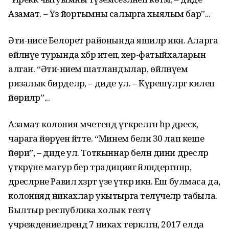
Азамат. – Үз йортымны салырга хыялым бар”...
Әти-әнисе Белорет районында яшиләр икән. Аларга
өйләнүе турында хәбәр итеп, хәер-фатыйхаларын
алган. “Әти-әнием шатландылар, өйләнүемә
ризалык бирделәр, – диде ул. – Күрешүләргә килеп
йөриләр”...
Азамат колония мәчетендә үткәрелгән һәр дәрескә,
чарага йөрүен әйтте. “Минем белән 30 лап кеше
йөри”, – диде ул. Тоткыннар белән дини дәресләр
үткәрүне матур бер традициягә әйләндергәннәр,
дәресләрне Равил хәзрәт үзе үткәрә икән. Еш булмаса да,
колониядә никахлар укытырга теләүчеләр табыла.
Былтыр республика холык төзәтү
учреждениеләрендә 7 никах теркәлгән, 2017 елда