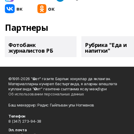
Партнеры
Фотобанк
Рубрика "Еда и
журналистов РБ
напитки"
©1991-2026 "Өмет" гәзите Барлык хокуклар да якланган.
Материалларны күчереп бастырганда, я аларны өлешләтә
кулланганда "Өмет" гәзитенә сылтанма ясау мәҗбүри
Об использовании персональных данных
Баш мөхәррир: Рәдис Гыйльван улы Ногманов
Телефон
8 (347) 273-94-38
Эл. почта