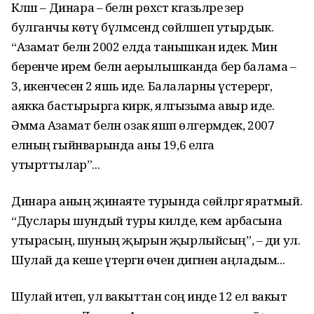
Кәләш – Динара – белән рөхсәт кәгазьләре әзер
булганчы көтү бүлмәсендә сөйләшеп утырдык.
“Азамат белән 2002 елда танышкан идек. Мин
беренче ирем белән аерылышканда бер балама –
3, икенчесенә 2 яшь иде. Балаларны үстерергә,
аякка бастырырга кирәк, ялгызыма авыр иде.
Әмма Азамат белән озак яшәп өлгермәдек, 2007
елның гыйнварында аны 19,6 елга
утырттылар”...
Динара аның җинаяте турында сөйләргә яратмый.
“Дуслары шундый туры килде, кем арбасына
утырасың, шуның җырын җырлыйсың”, – ди ул.
Шулай да кеше үтергән өчен дигәнен аңладым...
Шулай итеп, ул вакыттан соң инде 12 ел вакыт