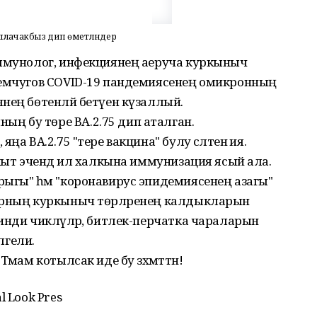
лачакбыз дип өметләндерә
иммунолог, инфекциянең аеруча куркыныч
Жемчугов COVID-19 пандемиясенең омикронның
нең бөтенләй бетүен күзаллый.
 бу төре ВА.2.75 дип аталган.
а ВА.2.75 "тере вакцина" булу сәләтенә ия.
акыт эчендә ил халкына иммунизация ясый ала.
ыгы" һәм "коронавирус эпидемиясенең азагы"
ларның куркыныч төрләренең калдыкларын
инди чикләүләр, битлек-перчатка чараларын
лгели.
әмам котылсак иде бу зәхмәттән!
l Look Pres