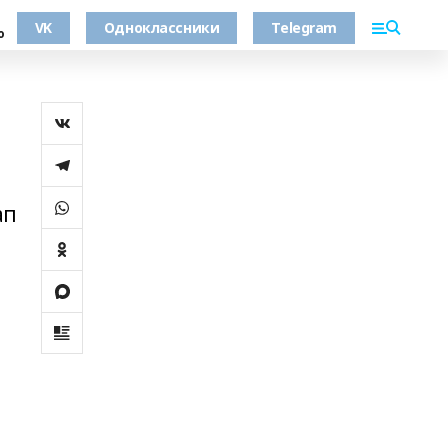
VK
Одноклассники
Telegram
о
ап