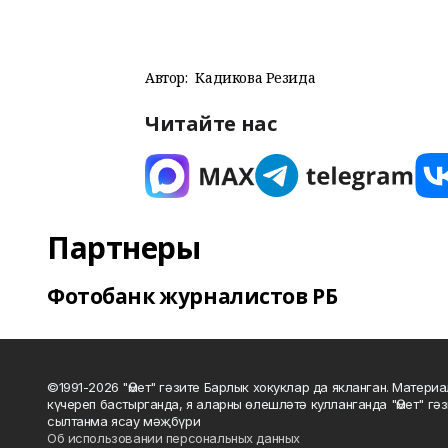
Автор:
Кадикова Резида
Читайте нас
Партнеры
Фотобанк журналистов РБ
©1991-2026 "Өмет" гәзите Барлык хокуклар да якланган. Матери
күчереп бастырганда, я аларны өлешләтә кулланганда "Өмет" гә
сылтанма ясау мәҗбүри
Об использовании персональных данных