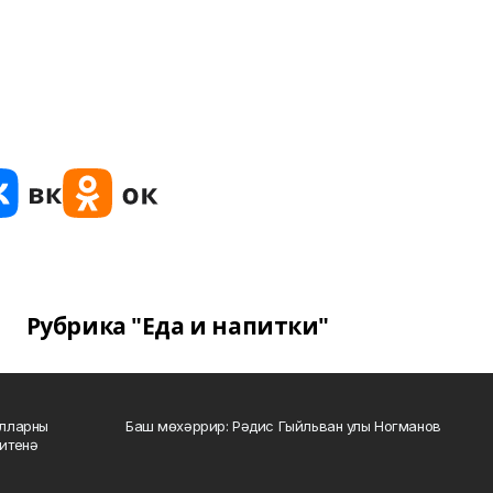
Рубрика "Еда и напитки"
алларны
Баш мөхәррир: Рәдис Гыйльван улы Ногманов
зитенә