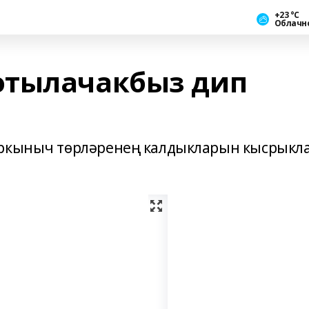
+23 °С
Облачн
отылачакбыз дип
уркыныч төрләренең калдыкларын кысрыкл