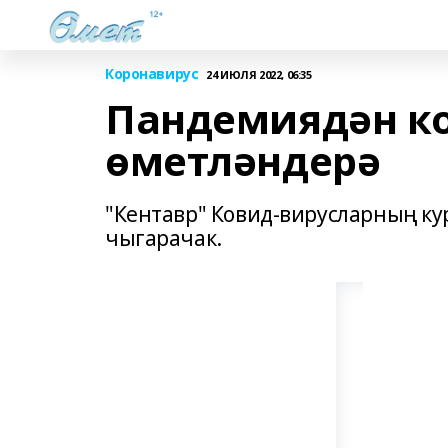
Коронавирус
24 ИЮЛЯ 2022, 06:35
Пандемиядән к
өметләндерә
"Кентавр" Ковид-вирусларның к
чыгарачак.