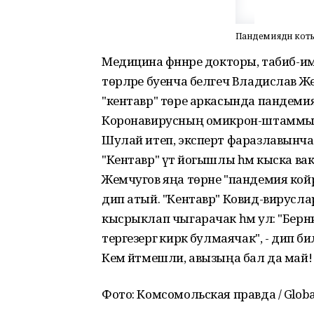
Пандемиядән коты
Медицина фәннәре докторы, табиб-
төрләре буенча белгеч Владислав 
"кентавр" төре аркасында пандемия
Коронавирусның омикрон-штаммының
Шулай итеп, эксперт фаразлавынча, яң
"Кентавр" үтә йогышлы һәм кыска в
Жемчугов яңа төрне "пандемия койр
дип атый. "Кентавр" Ковид-вирус
кысрыклап чыгарачак һәм ул: "Берн
тергезергә кирәк булмаячак", - дип би
Кем әйтмешли, авызыңа бал да май! Т
Фото: Комсомольская правда / Globa