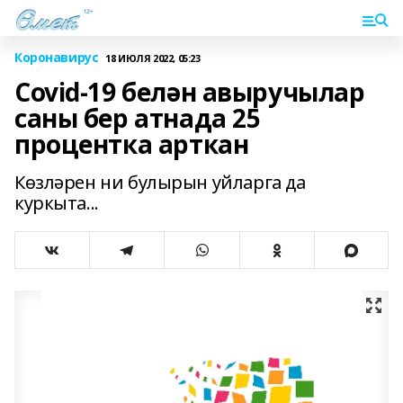
Коронавирус
18 ИЮЛЯ 2022, 05:23
Covid-19 белән авыручылар
саны бер атнада 25
процентка арткан
Көзләрен ни булырын уйларга да
куркыта...