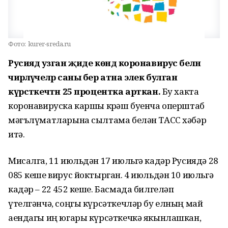
Фото:
kurer-sreda.ru
Русиядә узган җиде көндә коронавирус белән
чирләүчеләр саны бер атна элек булган
күрсәткечтән 25 процентка арткан.
Бу хакта
коронавируска каршы көрәш буенча оперштаб
мәгълүматларына сылтама белән ТАСС хәбәр
итә.
Мисалга, 11 июльдән 17 июльгә кадәр Русиядә 28
085 кеше вирус йоктырган. 4 июльдән 10 июльгә
кадәр – 22 452 кеше. Басмада билгеләп
үтелгәнчә, соңгы күрсәткечләр бу елның май
аендагы иң югары күрсәткечкә якынлашкан,