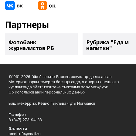
Партнеры
Фотобанк
Рубрика "Еда и
журналистов РБ
напитки"
©1991-2026 "Өмет" гәзите Барлык хокуклар да якланган.
Материалларны күчереп бастырганда, я аларны өлешләтә
кулланганда "Өмет" гәзитенә сылтанма ясау мәҗбүри
Об использовании персональных данных
Баш мөхәррир: Рәдис Гыйльван улы Ногманов
Телефон
8 (347) 273-94-38
Эл. почта
omet-ufa@mail.ru