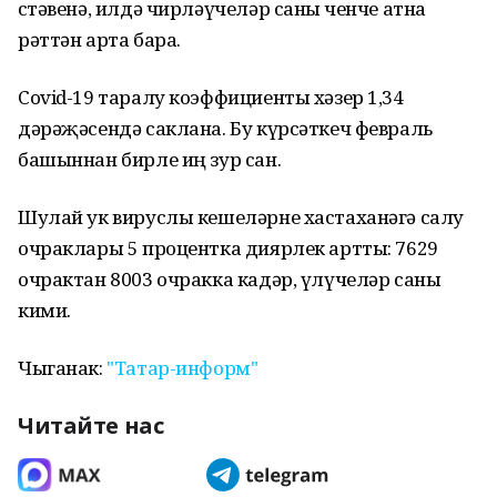
өстәвенә, илдә чирләүчеләр саны өченче атна
рәттән арта бара.
Covid-19 таралу коэффициенты хәзер 1,34
дәрәҗәсендә саклана. Бу күрсәткеч февраль
башыннан бирле иң зур сан.
Шулай ук вируслы кешеләрне хастаханәгә салу
очраклары 5 процентка диярлек артты: 7629
очрактан 8003 очракка кадәр, үлүчеләр саны
кими.
Чыганак:
"Татар-информ"
Читайте нас