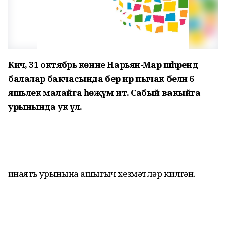
Кичә, 31 октябрь көнне Нарьян-Мар шәһәрендә
балалар бакчасында бер ир пычак белән 6
яшьлек малайга һөҗүм итә. Сабый вакыйга
урынында ук үлә.
Җинаять урынына ашыгыч хезмәтләр килгән.