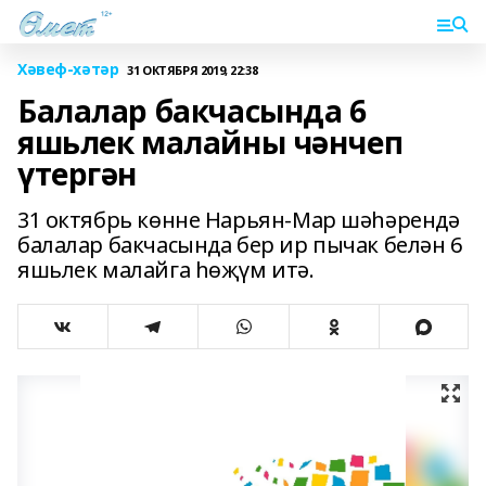
Хәвеф-хәтәр
31 ОКТЯБРЯ 2019, 22:38
Балалар бакчасында 6
яшьлек малайны чәнчеп
үтергән
31 октябрь көнне Нарьян-Мар шәһәрендә
балалар бакчасында бер ир пычак белән 6
яшьлек малайга һөҗүм итә.