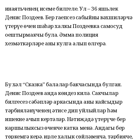
Җинаятьченең исеме билгеле. Ул – 36 яшьлек
Денис Поздеев. Бер гаепсез сабыйны вәхшиләрчә
үтерүе өчен шәһәр халкы Поздеевка самосуд
оештырмакчы була. Әмма полиция
хезмәткәрләре аны кулга алып өлгерә.
Бу хәл “Сказка” балалар бакчасында булган.
Денис Поздеев анда көндез килә. Сакчылар
билгесез сәбәпләр аркасында аны кайсыдыр
тәрбияләнүченең әтисе дип уйлыйлар һәм
ишекне ачып кертәләр. Нәтиҗәдә үтерүче бер
каршылыксыз өченче катка менә. Андагы бер
төркемгә керә. Җирле халык сөйләвенчә, тәрбияче,