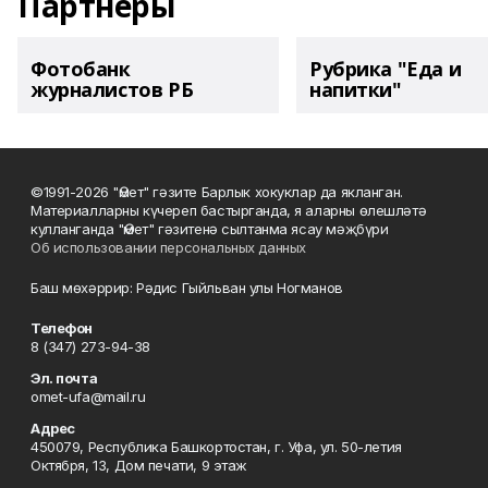
Партнеры
Фотобанк
Рубрика "Еда и
журналистов РБ
напитки"
©1991-2026 "Өмет" гәзите Барлык хокуклар да якланган.
Материалларны күчереп бастырганда, я аларны өлешләтә
кулланганда "Өмет" гәзитенә сылтанма ясау мәҗбүри
Об использовании персональных данных
Баш мөхәррир: Рәдис Гыйльван улы Ногманов
Телефон
8 (347) 273-94-38
Эл. почта
omet-ufa@mail.ru
Адрес
450079, Республика Башкортостан, г. Уфа, ул. 50-летия
Октября, 13, Дом печати, 9 этаж