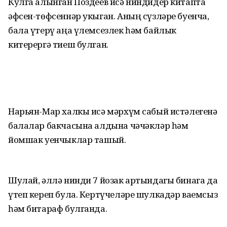
Кулга алынган Поздеев исә ниндидер китапта
әфсен-төфсеннәр укыган. Аның сүзләре буенча,
бала үтерү аңа үлемсезлек һәм байлык
китерергә тиеш булган.
Нарьян-Мар халкы исә мәрхүм сабый истәлегенә
балалар бакчасына алдына чәчәкләр һәм
йомшак уенчыклар ташый.
Шулай, әллә нинди 7 йозак артындагы бинага да
үтеп кереп була. Кертүчеләре шулкадәр ваемсыз
һәм битараф булганда.