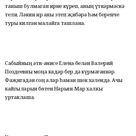
таныш булмаган ирне күреп, аның үткәрмәскә
тели. Ләкин ир аны этеп җибәрә һәм беренче
туры килгән малайга ташлана.
Сабыйның әти-әнисе Елена белән Валерий
Поздеевны моңа кадәр бер дә күрмәгәннәр.
Фаҗигадән соң алар һаман шок хәлендә. Ачы
кайгыларын бөтен Нарьян-Мар халкы
уртаклаша.