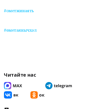
#ометжинаять
#өметаянычхәл
Читайте нас