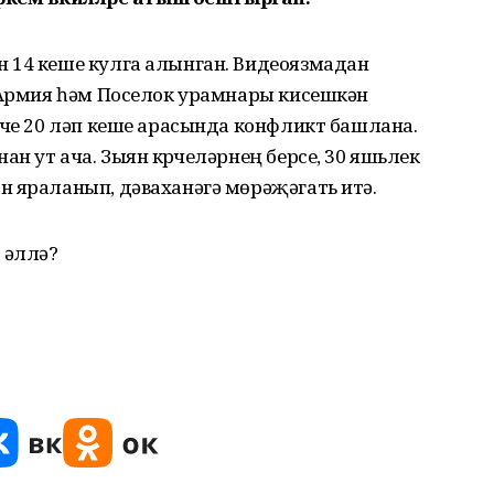
 14 кеше кулга алынган. Видеоязмадан
л Армия һәм Поселок урамнары кисешкән
үче 20 ләп кеше арасында конфликт башлана.
 ут ача. Зыян күрүчеләрнең берсе, 30 яшьлек
н яраланып, дәваханәгә мөрәҗәгать итә.
 әллә?