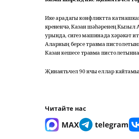
Ике арадагы конфликтта катнашкан
күренүенчә, Казан шәһәренең Кызы
урында, сигез машинада хәрәкәт ит
Аларның берсе травма пистолетыннан
Казан кешесе травма пистолетынна
Җинаятьчел 90 нчы еллар кайтамы
Читайте нас