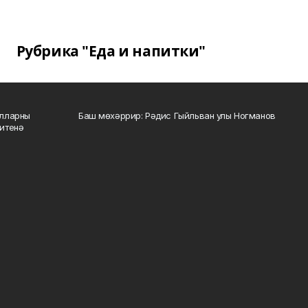
Рубрика "Еда и напитки"
алларны
Баш мөхәррир: Рәдис Гыйльван улы Ногманов
зитенә