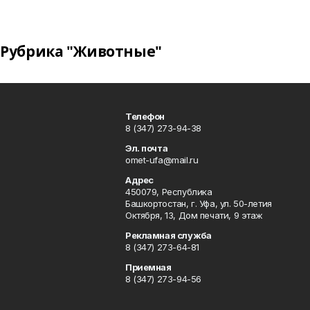
Рубрика "Животные"
Телефон
8 (347) 273-94-38
Эл. почта
omet-ufa@mail.ru
Адрес
450079, Республика
Башкортостан, г. Уфа, ул. 50-летия
Октября, 13, Дом печати, 9 этаж
Рекламная служба
8 (347) 273-64-81
Приемная
8 (347) 273-94-56