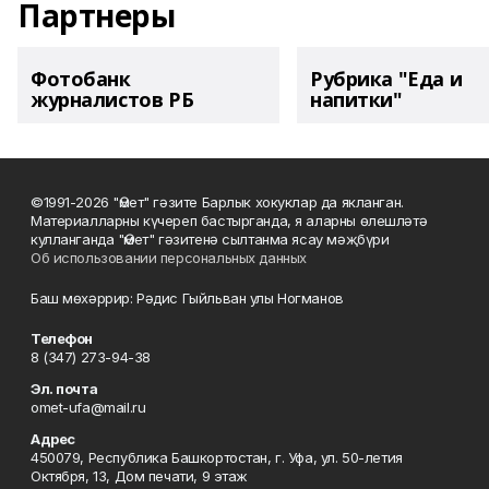
Партнеры
Фотобанк
Рубрика "Еда и
журналистов РБ
напитки"
©1991-2026 "Өмет" гәзите Барлык хокуклар да якланган.
Материалларны күчереп бастырганда, я аларны өлешләтә
кулланганда "Өмет" гәзитенә сылтанма ясау мәҗбүри
Об использовании персональных данных
Баш мөхәррир: Рәдис Гыйльван улы Ногманов
Телефон
8 (347) 273-94-38
Эл. почта
omet-ufa@mail.ru
Адрес
450079, Республика Башкортостан, г. Уфа, ул. 50-летия
Октября, 13, Дом печати, 9 этаж