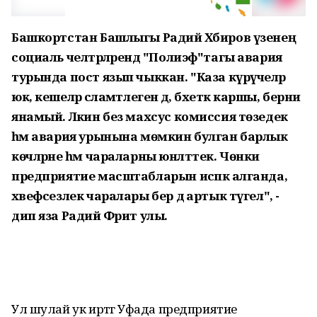
Башкортстан Башлыгы Радий Хәбиров үзенең
социаль челтәрләрендә "Полиэф"тагы авария
турында пост язып чыккан. "Каза күрүчеләр
юк, кешеләр сәламәтлегенә дә, бәхеткә каршы, берни
янамый. Ләкин без махсус комиссия төзедек
һәм авария урынына мөмкин булган барлык
көчләрне һәм чараларны юнәлттек. Чөнки
предприятие масштабларын исәпкә алганда,
хәвефсезлек чаралары бер дә артык түгел", -
дип яза Радий Фәрит улы.
Ул шулай ук иртәгә Уфада предприятие