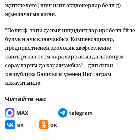
җитәкчелеге ( шул исәптә акционерлар белән дә)
җыелачагын язган.
"Полиэф"тагы даими инцидентлар нәрсә белән бәйле
булуын ачыклаячакбыз. Компенсацияләр,
предприятиенең экологик хәвефсезлекне
кайгырткан өстәмә чаралар хакындагы көнүзәк
сорауларны да караячакбыз", - дип язган
республика Башлыгы үзенең Инстаграм
аккаунтында.
Читайте нас