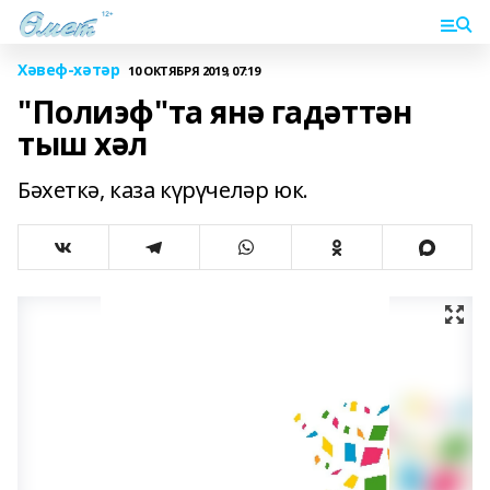
Хәвеф-хәтәр
10 ОКТЯБРЯ 2019, 07:19
"Полиэф"та янә гадәттән
тыш хәл
Бәхеткә, каза күрүчеләр юк.