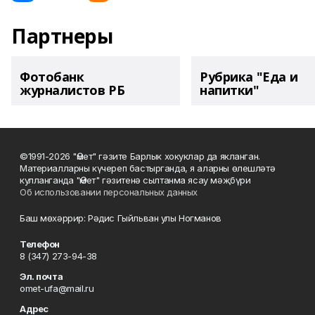
Партнеры
Фотобанк
Рубрика "Еда и
журналистов РБ
напитки"
©1991-2026 "Өмет" гәзите Барлык хокуклар да якланган.
Материалларны күчереп бастырганда, я аларны өлешләтә
кулланганда "Өмет" гәзитенә сылтанма ясау мәҗбүри
Об использовании персональных данных
Баш мөхәррир: Рәдис Гыйльван улы Ногманов
Телефон
8 (347) 273-94-38
Эл. почта
omet-ufa@mail.ru
Адрес