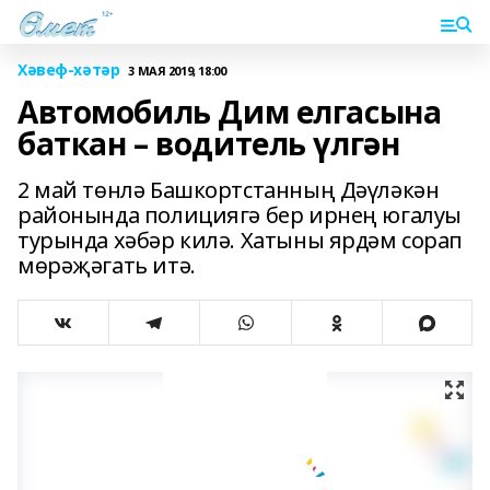
Хәвеф-хәтәр
3 МАЯ 2019, 18:00
Автомобиль Дим елгасына
баткан – водитель үлгән
2 май төнлә Башкортстанның Дәүләкән
районында полициягә бер ирнең югалуы
турында хәбәр килә. Хатыны ярдәм сорап
мөрәҗәгать итә.