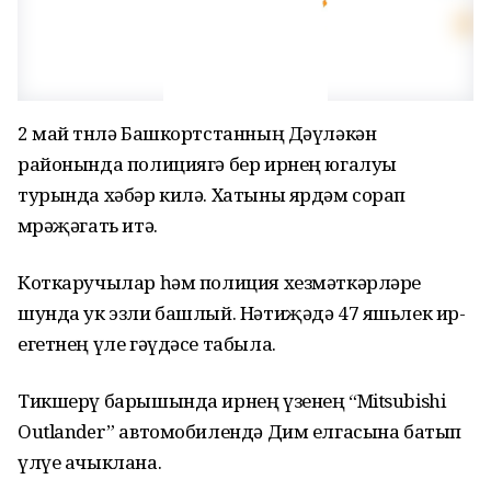
2 май төнлә Башкортстанның Дәүләкән
районында полициягә бер ирнең югалуы
турында хәбәр килә. Хатыны ярдәм сорап
мөрәҗәгать итә.
Коткаручылар һәм полиция хезмәткәрләре
шунда ук эзли башлый. Нәтиҗәдә 47 яшьлек ир-
егетнең үле гәүдәсе табыла.
Тикшерү барышында ирнең үзенең “Mitsubishi
Outlander” автомобилендә Дим елгасына батып
үлүе ачыклана.