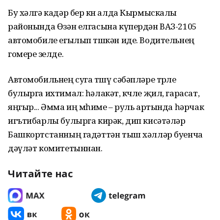
Бу хәлгә кадәр бер көн алда Кырмыскалы
районында Өзән елгасына күпердән ВАЗ-2105
автомобиле егылып төшкән иде. Водительнең
гомере өзелде.
Автомобильнең суга төшү сәбәпләре төрле
булырга ихтимал: һәлакәт, көчле җил, гарасат,
яңгыр... Әмма иң мөһиме – руль артында һәрчак
игътибарлы булырга кирәк, дип кисәтәләр
Башкортстанның гадәттән тыш хәлләр буенча
дәүләт комитетыннан.
Читайте нас