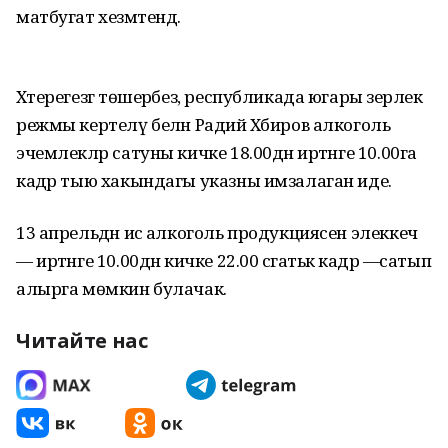
матбугат хезмәтендә.
Хәтерегезгә төшерәбез, республикада югары әзерлек
режмы кертелү белән Радий Хәбиров алкоголь
эчемлекләр сатуны кичке 18.00дән иртәнге 10.00га
кадәр тыю хакындагы указны имзалаган иде.
13 апрельдән исә алкоголь продукциясен элеккечә
— иртәнге 10.00дән кичке 22.00 сәгатькә кадәр —сатып
алырга мөмкин булачак.
Читайте нас