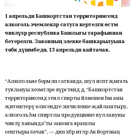
1 апрельдән Башкортстан территориясендә
алкоголь эчемлекләр сатуга кертелгән өстәмә
чикләүләр республика Башлыгы тарафыннан
бетерелгән. Законның элекке башкарылуына
төбәк дүшәмбедән, 13 апрельдән кайтачак.
“Алкогольне берәмләп сатканда, шул исәптә җәмәгать
туклануы хезмәтләре күрсәткәндә дә, “Башкортстан
территориясендә этил спирты әйләнешен һәм аны
җитештерү өлкәсендәге эшчәнлекне җайлаштыру,
алкоголь һәм спиртлы продукцияне куллануны
чикләү хакында”гы законга ярашлы
оештырылачак”, — дип хәбәр итәләр Ак йортның