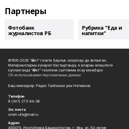
Партнеры
Фотобанк
Рубрика "Еда и
журналистов РБ
напитки"
©1991-2026 "Өмет" гәзите Барлык хокуклар да якланган.
Материалларны күчереп бастырганда, я аларны өлешләтә
кулланганда "Өмет" гәзитенә сылтанма ясау мәҗбүри
Об использовании персональных данных
Баш мөхәррир: Рәдис Гыйльван улы Ногманов
Телефон
8 (347) 273-94-38
Эл. почта
omet-ufa@mail.ru
Адрес
450079, Республика Башкортостан, г. Уфа, ул. 50-летия