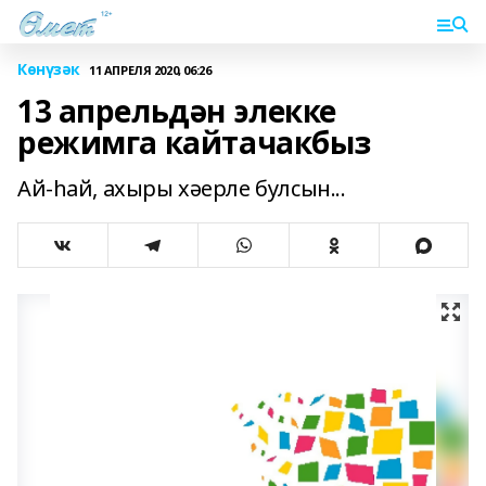
Көнүзәк
11 АПРЕЛЯ 2020, 06:26
13 апрельдән элекке
режимга кайтачакбыз
Ай-һай, ахыры хәерле булсын...