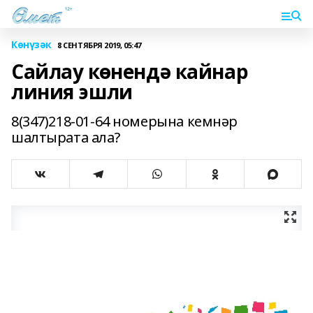
Көнүзәк
8 СЕНТЯБРЯ 2019, 05:47
Сайлау көнендә кайнар
линия эшли
8(347)218-01-64 номерына кемнәр
шалтырата ала?