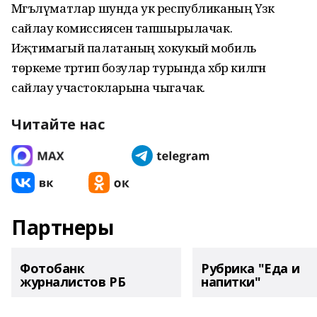
Мәгълүматлар шунда ук республиканың Үзәк
сайлау комиссиясенә тапшырылачак.
Иҗтимагый палатаның хокукый мобиль
төркеме тәртип бозулар турында хәбәр килгән
сайлау участокларына чыгачак.
Читайте нас
Партнеры
Фотобанк
Рубрика "Еда и
журналистов РБ
напитки"