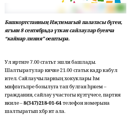
Башкортстанның Иҗтимагый палатасы бүген,
ягъни 8 сентябрьдә үткән сайлаулар буенча
“кайнар линия” оештыра.
Ул иртәнге 7.00 сәгатьтә эшли башлады.
Шалтыратулар кичке 21.00 сәгатькә кадәр кабул
ителә. Сайлаучыларның хокуклары һәм
мәнфәгатьләре бозылуга тап булган һәркем –
гражданин, сайлау участогы күзәтүчесе, партия
вәкиле –
8(347)218-01-64
телефон номерына
шалтыратып хәбәр итә ала.