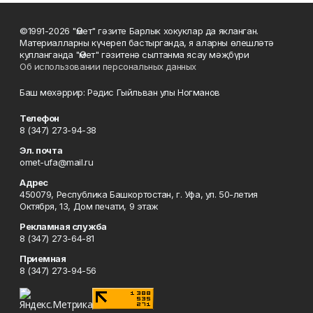
©1991-2026 "Өмет" гәзите Барлык хокуклар да якланган.
Материалларны күчереп бастырганда, я аларны өлешләтә
кулланганда "Өмет" гәзитенә сылтанма ясау мәҗбүри
Об использовании персональных данных
Баш мөхәррир: Рәдис Гыйльван улы Ногманов
Телефон
8 (347) 273-94-38
Эл. почта
omet-ufa@mail.ru
Адрес
450079, Республика Башкортостан, г. Уфа, ул. 50-летия
Октября, 13, Дом печати, 9 этаж
Рекламная служба
8 (347) 273-64-81
Приемная
8 (347) 273-94-56