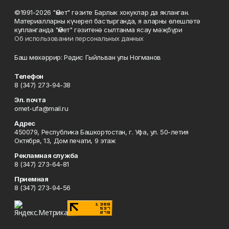
©1991-2026 "Өмет" гәзите Барлык хокуклар да якланган.
Материалларны күчереп бастырганда, я аларны өлешләтә
кулланганда "Өмет" гәзитенә сылтанма ясау мәҗбүри
Об использовании персональных данных
Баш мөхәррир: Рәдис Гыйльван улы Ногманов
Телефон
8 (347) 273-94-38
Эл. почта
omet-ufa@mail.ru
Адрес
450079, Республика Башкортостан, г. Уфа, ул. 50-летия
Октября, 13, Дом печати, 9 этаж
Рекламная служба
8 (347) 273-64-81
Приемная
8 (347) 273-94-56