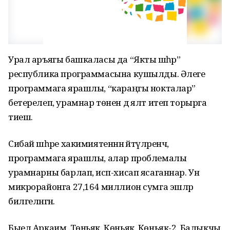
Урал аръягы башкаласы да “Якты шәһәр”
республика программасына кушылды. Әлеге
программага ярашлы, “караңгы нокталар”
бетерелеп, урамнар төнен дә ялт итеп торырга
тиеш.
Сибай шәһәре хакимиятеннән әйтүләренчә,
программага ярашлы, алар проблемалы
урамнарны барлап, исәп-хисап ясаганнар. Ун
микрорайонга 27,164 миллион сумга эшләр
билгеләнгән.
Быел Аркаим, Төньяк, Көньяк, Көньяк-2, Балыкчы