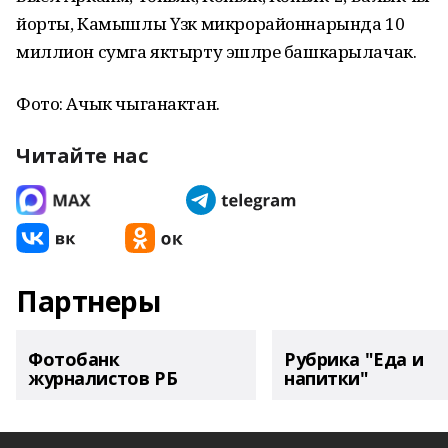
йорты, Камышлы Үзәк микрорайоннарында 10
миллион сумга яктырту эшләре башкарылачак.
Фото: Ачык чыганактан.
Читайте нас
Партнеры
Фотобанк
Рубрика "Еда и
журналистов РБ
напитки"