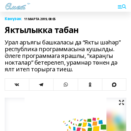
Көнүзәк
11 МАРТА 2019, 08:05
Яктылыкка табан
Урал аръягы башкаласы да “Якты шәһәр”
республика программасына кушылды.
Әлеге программага ярашлы, “караңгы
нокталар” бетерелеп, урамнар төнен дә
ялт итеп торырга тиеш.