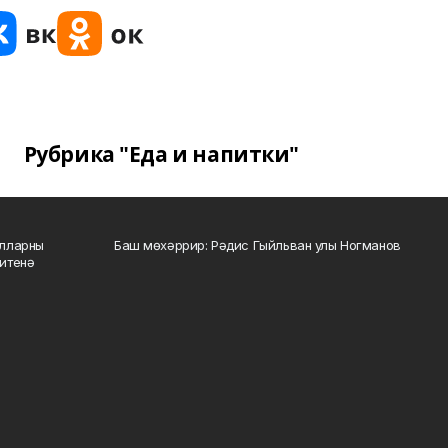
Рубрика "Еда и напитки"
алларны
Баш мөхәррир: Рәдис Гыйльван улы Ногманов
зитенә