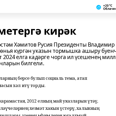
+20 °С
Облачн
метергә кирәк
өстәм Хәмитов Русия Президенты Владимир
дөнья күргән указын тормышка ашыру буен
 2024 елга кадәрге чорга ил үсешенең мил
чларын билгели.
арның берсе булып социаль тема, атап
масын хәл итү торды.
карамастан, 2012 елның май указларын үтәү,
шләүчеләрнең хезмәт хакын үстерү, халыкның
рычлары, үзенең мөһимлеген югалтмый.