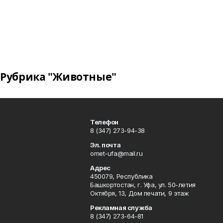
Рубрика "Животные"
Телефон
8 (347) 273-94-38
Эл. почта
omet-ufa@mail.ru
Адрес
450079, Республика
Башкортостан, г. Уфа, ул. 50-летия
Октября, 13, Дом печати, 9 этаж
Рекламная служба
8 (347) 273-64-81