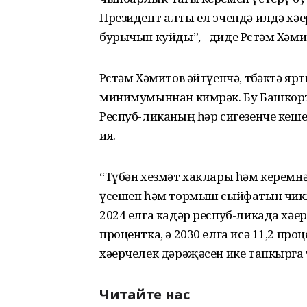
Президент алты ел эчендә илдә хә
бурычын куйды”,– диде Рөстәм Хәми
Рөстәм Хәмитов әйтүенчә, төбәктә 
минимумыннан кимрәк. Бу Башкортс
Респуб-ликаның һәр сигезенче кеш
ия.
“Түбән хезмәт хаклары һәм керемн
үсешен һәм тормыш сыйфатын чикл
2024 елга кадәр респуб-ликада хәер
процентка, ә 2030 елга исә 11,2 пр
хәерчелек дәрәҗәсен ике тапкырга т
Читайте нас