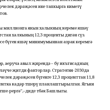
ерчелек дәрәҗәсен ике тапкырга киметү
тов.
ярты миллионга якын халыкның кереме яшәү
тан халкының 12,3 проценты дигән сүз.
есе бүген яшәү минимумыннан азрак керемгә
әр, аеруча авыл җирендә – бу икътисадның
әүче җитди факторлар. Стратегия-2030да
челек дәрәҗәсен бүгенге 12,3 проценттан 11,8
оцентка кадәр төшерү планлаштырылган. Ягъни
өше-рергә”,–диде төбәк Башлыгы.