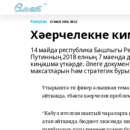
Көнүзәк
21 МАЯ 2018, 08:22
Хәерчелекне ки
14 майда республика Башлыгы Р
Путинның 2018 елның 7 маенда 
киңәшмә үткәрде. Әлеге документ
максатларын һәм стратегик буры
Утырышта төп фикер алышкан темал
әйткәндә, төбәктә хәерчелек пробле
“Кабул ителгән шактый чараларга 
атап әйткәндә, бюджет өлкәсендә э
чынбарлык-тагы керемен үстерү бу