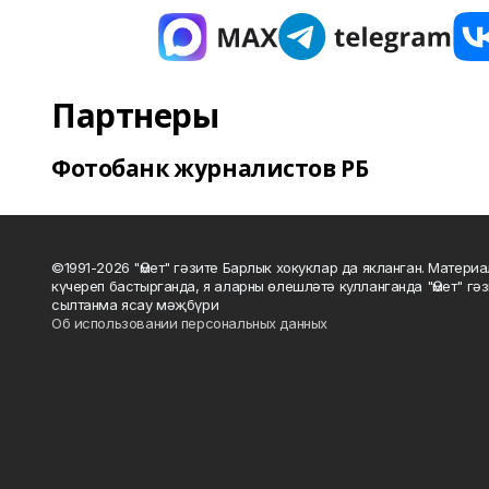
Партнеры
Фотобанк журналистов РБ
©1991-2026 "Өмет" гәзите Барлык хокуклар да якланган. Матери
күчереп бастырганда, я аларны өлешләтә кулланганда "Өмет" гә
сылтанма ясау мәҗбүри
Об использовании персональных данных