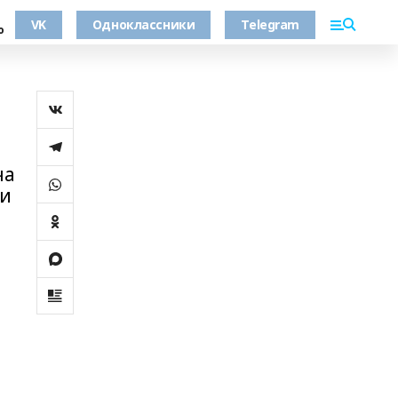
VK
Одноклассники
Telegram
о
ча
ли