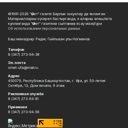
©1991-2026 "Өмет" гәзите Барлык хокуклар да якланган.
Материалларны күчереп бастырганда, я аларны өлешләтә
кулланганда "Өмет" гәзитенә сылтанма ясау мәҗбүри
Об использовании персональных данных
Баш мөхәррир: Рәдис Гыйльван улы Ногманов
Телефон
8 (347) 273-94-38
Эл. почта
omet-ufa@mail.ru
Адрес
450079, Республика Башкортостан, г. Уфа, ул. 50-летия
Октября, 13, Дом печати, 9 этаж
Рекламная служба
8 (347) 273-64-81
Приемная
8 (347) 273-94-56