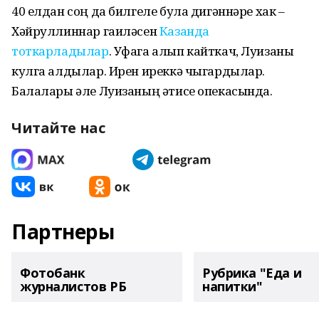
40 елдан соң да билгеле була дигәннәре хак –
Хәйруллиннар гаиләсен
Казанда
тоткарладылар
. Уфага алып кайткач, Луизаны
кулга алдылар. Ирен иреккә чыгардылар.
Балалары әле Луизаның әтисе опекасында.
Читайте нас
Партнеры
Фотобанк
Рубрика "Еда и
журналистов РБ
напитки"