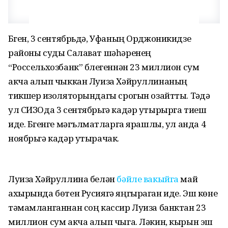
Бүген, 3 сентябрьдә, Уфаның Орджоникидзе
районы суды Салават шәһәренең
“Россельхозбанк” бүлегеннән 23 миллион сум
акча алып чыккан Луиза Хәйруллинаның
тикшерү изоляторындагы срогын озайтты. Тәүдә
ул СИЗОда 3 сентябрьгә кадәр утырырга тиеш
иде. Бүгенге мәгълүматларга ярашлы, ул анда 4
ноябрьгә кадәр утырачак.
Луиза Хәйруллина белән
бәйле вакыйга
май
ахырында бөтен Русиягә яңгыраган иде. Эш көне
тәмамланганнан соң кассир Луиза банктан 23
миллион сум акча алып чыга. Ләкин, кырын эш