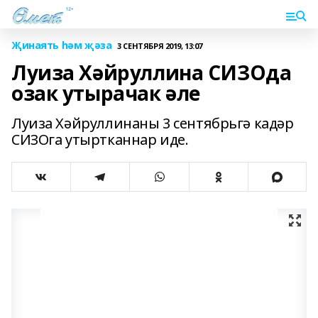
Җинаять һәм җәза
3 СЕНТЯБРЯ 2019, 13:07
Луиза Хәйруллина СИЗОда
озак утырачак әле
Луиза Хәйруллинаны 3 сентябрьгә кадәр
СИЗОга утыртканнар иде.