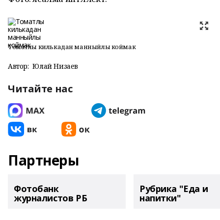
Томатлы килькадан манныйлы коймак
Автор:
Юлай Низаев
Читайте нас
Партнеры
Фотобанк
Рубрика "Еда и
журналистов РБ
напитки"