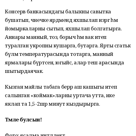
Консерв банкасындагы балыкны савытка
бушатып, чәнечке ярдәмендә яхшылап изәргә һәм
йомыркаларны сытып, яхшылап болгатырга.
Аннары манный, тоз, борыч һәм вак итеп
туралган укропны кушарга, бутарга. Ярты сәгатькә
бүлмә температурасында тотарга, манный
ярмалары бүртсен, югыйсә, алар теш арасында
шытырдаячак.
Кызган майлы табага берәр аш кашыгы итеп
салынган «коймак»ларны уртача утта, ике
яклап та 1,5-2шәр минут кыздырырга.
Тәмле булсын!
Фото: ясалма интллект.