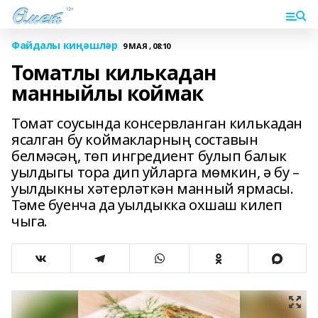
Файдалы киңәшләр
9 МАЯ , 08:10
Томатлы килькадан
манныйлы коймак
Томат соусында консервланган килькадан
ясалган бу коймакларның составын
белмәсәң, төп ингредиент булып балык
уылдыгы тора дип уйларга мөмкин, ә бу –
уылдыкны хәтерләткән манный ярмасы.
Тәме буенча да уылдыкка охшаш килеп
чыга.