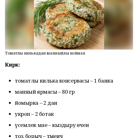
Томатлы килькадан манныйлы коймак
Кирәк:
томатлы килька консервасы – 1 банка
манный ярмасы – 80 гр
йомырка – 2 данә
укроп – 2 ботак
үсемлек мае – кыздыру өчен
тоз, борыч – тәменчә