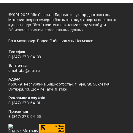
©1991-2026 "Өмет" гәзите Барлык хокуклар да якланган.
Материалларны күчереп бастырганда, я аларны өлешләтә
кулланганда "Өмет" гәзитенә сылтанма ясау мәҗбүри
Об использовании персональных данных
Баш мөхәррир: Рәдис Гыйльван улы Ногманов
Телефон
8 (347) 273-94-38
Эл. почта
omet-ufa@mail.ru
Адрес
450079, Республика Башкортостан, г. Уфа, ул. 50-летия
Октября, 13, Дом печати, 9 этаж
Рекламная служба
8 (347) 273-64-81
Приемная
8 (347) 273-94-56