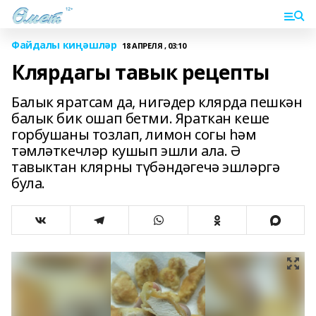
Файдалы киңәшләр
18 АПРЕЛЯ , 03:10
Клярдагы тавык рецепты
Балык яратсам да, нигәдер клярда пешкән
балык бик ошап бетми. Яраткан кеше
горбушаны тозлап, лимон согы һәм
тәмләткечләр кушып эшли ала. Ә
тавыктан клярны түбәндәгечә эшләргә
була.