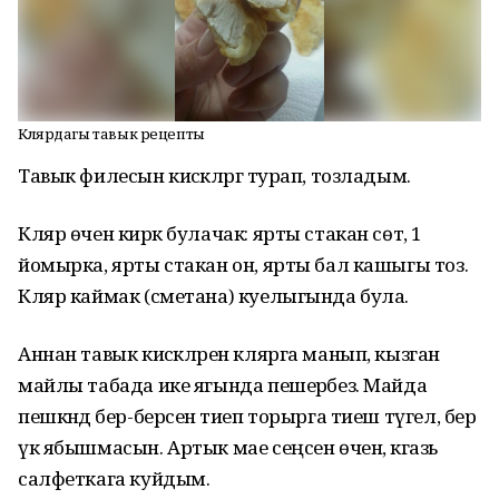
Клярдагы тавык рецепты
Тавык филесын кисәкләргә турап, тозладым.
Кляр өчен кирәк булачак: ярты стакан сөт, 1
йомырка, ярты стакан он, ярты бал кашыгы тоз.
Кляр каймак (сметана) куелыгында була.
Аннан тавык кисәкләрен клярга манып, кызган
майлы табада ике ягында пешерәбез. Майда
пешкәндә бер-берсенә тиеп торырга тиеш түгел, бер
үк ябышмасын. Артык мае сеңсен өчен, кәгазь
салфеткага куйдым.