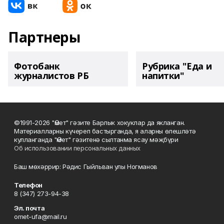
Партнеры
Фотобанк
Рубрика "Еда и
журналистов РБ
напитки"
©1991-2026 "Өмет" гәзите Барлык хокуклар да якланган.
Материалларны күчереп бастырганда, я аларны өлешләтә
кулланганда "Өмет" гәзитенә сылтанма ясау мәҗбүри
Об использовании персональных данных
Баш мөхәррир: Рәдис Гыйльван улы Ногманов
Телефон
8 (347) 273-94-38
Эл. почта
omet-ufa@mail.ru