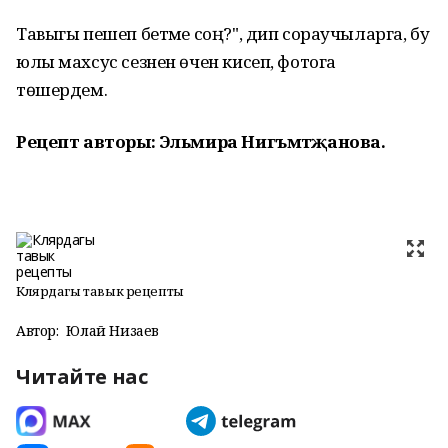
Тавыгы пешеп бетәме соң?", дип сораучыларга, бу
юлы махсус сезнен өчен кисеп, фотога
төшердем.
Рецепт авторы: Эльмира Нигъмәтҗанова.
Клярдагы тавык рецепты
Автор:
Юлай Низаев
Читайте нас