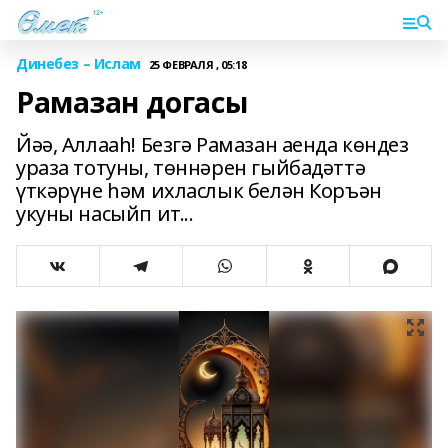
Динебез – Ислам
25 ФЕВРАЛЯ , 05:18
Рамазан догасы
Йәә, Аллааһ! Безгә Рамазан аенда көндез
ураза тотуны, төннәрен гыйбадәттә
үткәрүне һәм ихласлык белән Коръән
укуны насыйп ит...