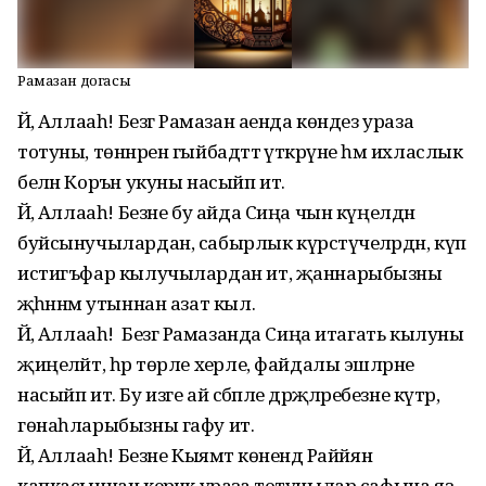
Рамазан догасы
Йәә, Аллааһ! Безгә Рамазан аенда көндез ураза
тотуны, төннәрен гыйбадәттә үткәрүне һәм ихласлык
белән Коръән укуны насыйп ит.
Йәә, Аллааһ! Безне бу айда Сиңа чын күңелдән
буйсынучылардан, сабырлык күрсәтүчеләрдән, күп
истигъфар кылучылардан ит, җаннарыбызны
җәһәннәм утыннан азат кыл.
Йәә, Аллааһ! Безгә Рамазанда Сиңа итагать кылуны
җиңеләйт, һәр төрле хәерле, файдалы эшләрне
насыйп ит. Бу изге ай сәбәпле дәрәҗәләребезне күтәр,
гөнаһларыбызны гафу ит.
Йәә, Аллааһ! Безне Кыямәт көнендә Раййян
капкасыннан керәчәк ураза тотучылар сафына яз.