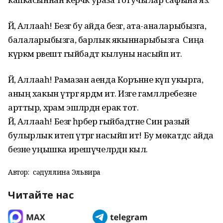
Йәә, Аллааһ! Безгә бу айда безгә, ата-аналарыбызга,
балаларыбызга, барлык якыннарыбызга Сиңа
күркәм рәвештә гыйбадәт кылуны насыйп ит.
Йәә, Аллааһ! Рамазан аенда Коръәнне күп укырга,
аның хакын үтәргә ярдәм ит. Изге гамәлләребезне
арттыр, хәрам эшләрдән ерак тот.
Йәә, Аллааһ! Безгә һәрбер гыйбадәтне Син разый
булырлык итеп үтәргә насыйп ит! Бу мөкатдәс айда
безне уңышка ирешүчеләрдән кыл.
Автор:
Әсәдуллина Эльвира
Читайте нас