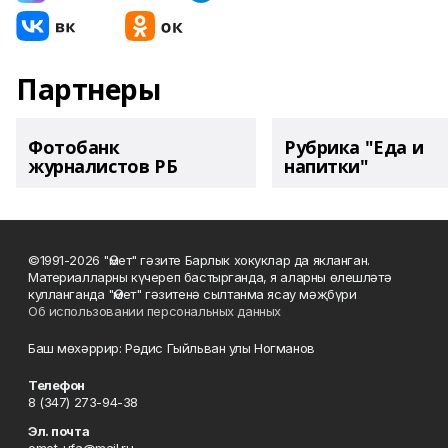
Партнеры
Фотобанк
Рубрика "Еда и
журналистов РБ
напитки"
©1991-2026 "Өмет" гәзите Барлык хокуклар да якланган.
Материалларны күчереп бастырганда, я аларны өлешләтә
кулланганда "Өмет" гәзитенә сылтанма ясау мәҗбүри
Об использовании персональных данных
Баш мөхәррир: Рәдис Гыйльван улы Ногманов
Телефон
8 (347) 273-94-38
Эл. почта