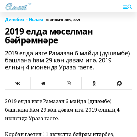
Динебез – Ислам
16 ЯНВАРЯ 2019, 09:21
2019 елда мөселман
бәйрәмнәре
2019 елда изге Рамазан 6 майда (дүшәмбе)
башлана һәм 29 көн дәвам итә. 2019
елның 4 июнендә Ураза гаете.
2019 елда изге Рамазан 6 майда (дүшәмбе)
башлана һәм 29 көн дәвам итә. 2019 елның 4
июнендә Ураза гаете.
Корбан гаетен 11 августта бәйрәм итәрбез,