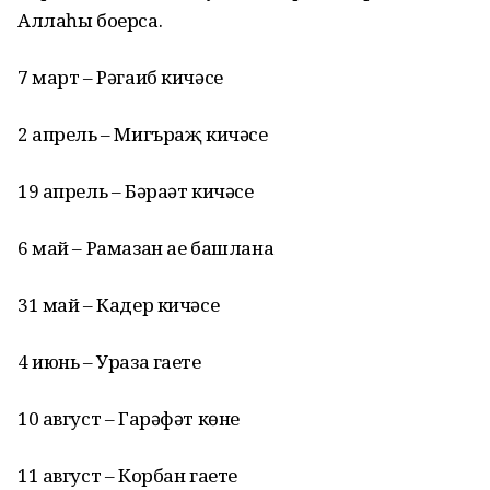
Аллаһы боерса.
7 март – Рәгаиб кичәсе
2 апрель – Мигъраҗ кичәсе
19 апрель – Бәраәт кичәсе
6 май – Рамазан ае башлана
31 май – Кадер кичәсе
4 июнь – Ураза гаете
10 август – Гарәфәт көне
11 август – Корбан гаете