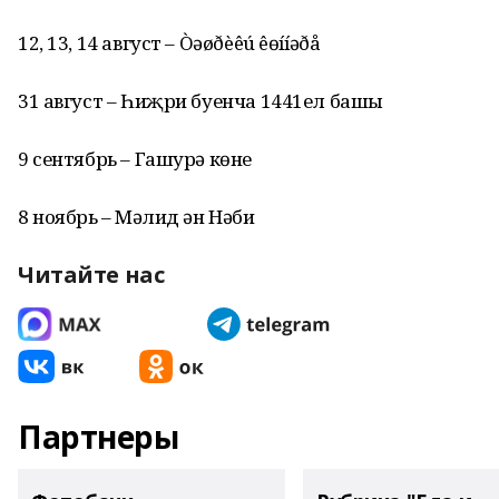
12, 13, 14 август – Òәøðèêú êөííәðå
31 август – Һиҗри буенча 1441ел башы
9 сентябрь – Гашурә көне
8 ноябрь – Мәүлид ән Нәби
Читайте нас
Партнеры