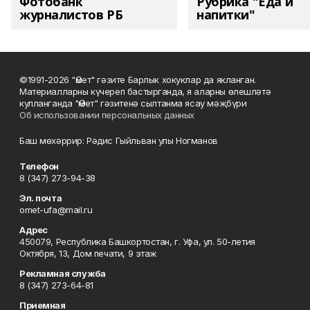
Фотобанк
Рубрика "Еда и
журналистов РБ
напитки"
©1991-2026 "Өмет" гәзите Барлык хокуклар да якланган.
Материалларны күчереп бастырганда, я аларны өлешләтә
кулланганда "Өмет" гәзитенә сылтанма ясау мәҗбүри
Об использовании персональных данных
Баш мөхәррир: Рәдис Гыйльван улы Ногманов
Телефон
8 (347) 273-94-38
Эл. почта
omet-ufa@mail.ru
Адрес
450079, Республика Башкортостан, г. Уфа, ул. 50-летия
Октября, 13, Дом печати, 9 этаж
Рекламная служба
8 (347) 273-64-81
Приемная