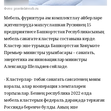
Фото:
pravitelstvorb.ru
Мебель, фурнитура һәм комплектлау әйберләре
җитештерүдә махсуслашкан Русиянең 15
предприятиесе Башкортстан Республикасының
мебель сәнәгате кластеры составына керде.
Кластер эше турында Башкортстан Хөкүмәте
Премьер-министры урынбасары – сәнәгать,
энергетика һәм инновацияләр министры
Александр Шельдяев сөйләде.
- Кластерлар- төбәк сәнәгать сәясәтенең мөһим
коралы, алар кооперация элемтәләрен
торгызалар. Безнең республика 2022 елда
мебель кластерын федераль дәрәҗәдә теркәгән
Россиядә беренче булды. Аның эше