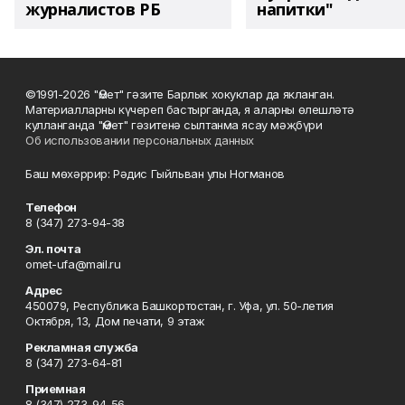
журналистов РБ
напитки"
©1991-2026 "Өмет" гәзите Барлык хокуклар да якланган.
Материалларны күчереп бастырганда, я аларны өлешләтә
кулланганда "Өмет" гәзитенә сылтанма ясау мәҗбүри
Об использовании персональных данных
Баш мөхәррир: Рәдис Гыйльван улы Ногманов
Телефон
8 (347) 273-94-38
Эл. почта
omet-ufa@mail.ru
Адрес
450079, Республика Башкортостан, г. Уфа, ул. 50-летия
Октября, 13, Дом печати, 9 этаж
Рекламная служба
8 (347) 273-64-81
Приемная
8 (347) 273-94-56