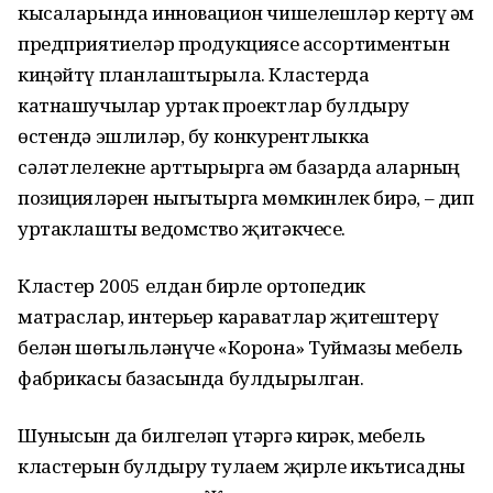
кысаларында инновацион чишелешләр кертү һәм
предприятиеләр продукциясе ассортиментын
киңәйтү планлаштырыла. Кластерда
катнашучылар уртак проектлар булдыру
өстендә эшлиләр, бу конкурентлыкка
сәләтлелекне арттырырга һәм базарда аларның
позицияләрен ныгытырга мөмкинлек бирә, – дип
уртаклашты ведомство җитәкчесе.
Кластер 2005 елдан бирле ортопедик
матраслар, интерьер караватлар җитештерү
белән шөгыльләнүче «Корона» Туймазы мебель
фабрикасы базасында булдырылган.
Шунысын да билгеләп үтәргә кирәк, мебель
кластерын булдыру тулаем җирле икътисадны