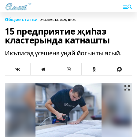
Общие статьи
21 АВГУСТА 2024, 08:25
15 предприятие җиһаз
кластерында катнашты
Икътисад үсешенә уңай йогынты ясый.