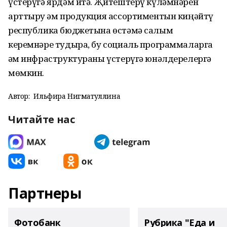
үстерүгә ярдәм итә. Җитештерү күләмнәрен
арттыру һәм продукция ассортиментын киңәйтү
республика бюджетына өстәмә салым
керемнәре тудыра, бу социаль программаларга
һәм инфраструктураны үстерүгә юнәлдерелергә
мөмкин.
Автор:
Ильфира Нигматуллина
Читайте нас
Партнеры
Фотобанк
Рубрика "Еда и