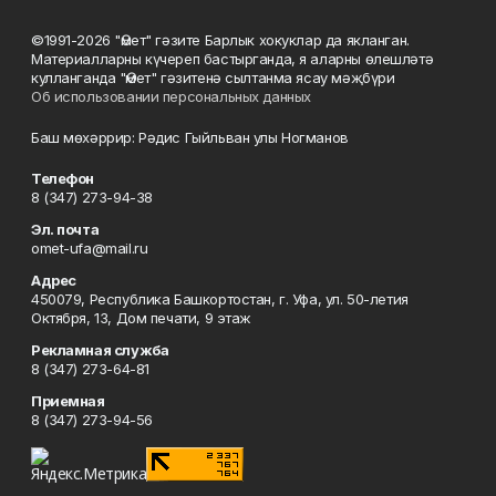
©1991-2026 "Өмет" гәзите Барлык хокуклар да якланган.
Материалларны күчереп бастырганда, я аларны өлешләтә
кулланганда "Өмет" гәзитенә сылтанма ясау мәҗбүри
Об использовании персональных данных
Баш мөхәррир: Рәдис Гыйльван улы Ногманов
Телефон
8 (347) 273-94-38
Эл. почта
omet-ufa@mail.ru
Адрес
450079, Республика Башкортостан, г. Уфа, ул. 50-летия
Октября, 13, Дом печати, 9 этаж
Рекламная служба
8 (347) 273-64-81
Приемная
8 (347) 273-94-56