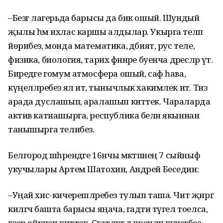
–Безгә лагерьда барысы да бик ошый. Шундый
җылы һәм ихлас каршы алдылар. Укырга теләп
йөрибез, монда математика, әдәбият, рус теле,
физика, биология, тарих фәннәре буенча дәресләр үтә.
Биредәге гомум атмосфера ошый, саф һава,
күңелләребез ял итә, тынычлык хакимлек итә. Тиз
арада дуслашып, аралашып киттек. Чараларда
актив катнашырга, республика белән якыннан
танышырга телибез.
Белгород шәһәрендәге 16нчы мәктәпнең 7 сыйныф
укучылары Артем Шатохин, Андрей Беседин:
–Уңай хис-кичерешләребез тулып таша. Чит җиргә
килгәч башта барысы яңача, гадәти түгел тоелса,
хәзер өйрәнеп киттек. Сәгатләргә дә әкренләп күнегәбез,