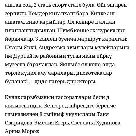
аштан соң, 2 сәгать спорт сәгате була. Өйгә эшләрен
әзерлиләр. Кемдер китапханәгә бара. Кичке аш
ашагач, кино карыйлар. Ял көннәре дә алдан
планлаштырылган. Шимбә көнне экскурсияләргә
йөриячәкләр. 3 юнәлеш буенча маршрут каралган:
Югары Яркәй, Андреевка авыллары музейларына
һәм Дүртөйле районның туган якны өйрәнү
музеена барачаклар. Якшәмбе ял көне, анда
төрле күңел ачу чаралары, дискотекалар
булачак”, – диде лагерь директоры.
Кунакларыбызның тәэссоратлары белән дә
кызыксындык. Белгород шәһәрендәге беренче
гимназиянең 8 сыйныф укучылары Таня
Свиридова, Эмелия Егерь, Светлана Худинова,
Арина Мороз: