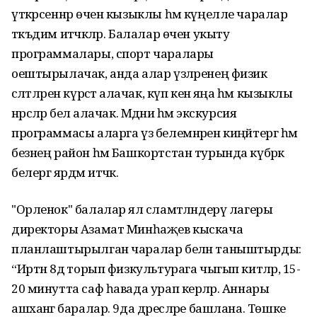
үткәрсеннәр өчен кызыклы һәм күңелле чаралар
тәкъдим итәчәкләр. Балалар өчен укыту
программалары, спорт чаралары
оештырылачак, анда алар үзләренең физик
сәләтләрен күрсәтә алачак, күп кенә яңа һәм кызыклы
нәрсәләр белә алачак. Мәдәни һәм экскурсия
программасы аларга үз белемнәрен киңәйтергә һәм
безнең район һәм Башкортстан турында күбрәк
белергә ярдәм итәчәк.
"Орленок" балалар ял сәламәтләндерү лагеры
директоры Азамат Минһаҗев кыскача
планлаштырылган чаралар белән таныштырды:
“Иртән 8дә торып физкультурага чыгып китәләр, 15-
20 минутта саф һавада урап керәләр. Аннары
ашханәгә баралар. 9да дәресләре башлана. Төшке