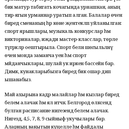
бик матур табигать кочагында урнашкан, аның
тирә-ягын урманнар уратып алган. Балалар өчен
биредә сменаның һәр көне җентекләп уйланылган:
спорт ярышлары, музыкаль конкурслар һәм
викториналар, иҗади мастер-класслар, төрле
түгәрәкләр оештырыла. Спорт белән шөгыльләнү
өчен монда заманча уен һәм спорт
мәйданчыклары, шулай ук иркен бассейн бар.
Димәк, кунакларыбызга биредә бик ошар дип
ышанабыз.
Май ахырына кадәр малайлар һәм кызлар биредә
белем алачак һәм ял итәчәк. Белгород өлкәсендә
булган расписание нигезендә белем алачак.
Нигездә, 4,5, 7, 8, 9 сыйныф укучылары бар.
Аларның вакытын күңелле һәм файдалы