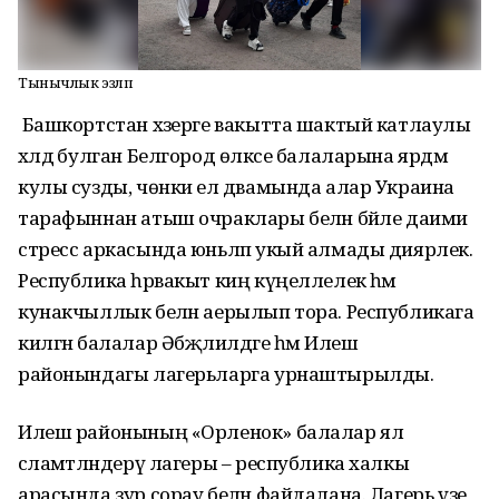
Тынычлык эзләп
Башкортстан хәзерге вакытта шактый катлаулы
хәлдә булган Белгород өлкәсе балаларына ярдәм
кулы сузды, чөнки ел дәвамында алар Украина
тарафыннан атыш очраклары белән бәйле даими
стресс аркасында юньләп укый алмады диярлек.
Республика һәрвакыт киң күңеллелек һәм
кунакчыллык белән аерылып тора. Республикага
килгән балалар Әбҗәлилдәге һәм Илеш
районындагы лагерьларга урнаштырылды.
Илеш районының «Орленок» балалар ял
сәламәтләндерү лагеры – республика халкы
арасында зур сорау белән файдалана. Лагерь үзе