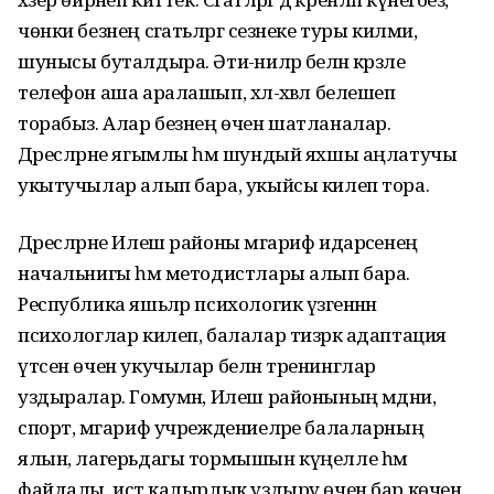
чөнки безнең сәгатьләргә сезнеке туры килми,
шунысы буталдыра. Әти-әниләр белән кәрәзле
телефон аша аралашып, хәл-әхвәл белешеп
торабыз. Алар безнең өчен шатланалар.
Дәресләрне ягымлы һәм шундый яхшы аңлатучы
укытучылар алып бара, укыйсы килеп тора.
Дәресләрне Илеш районы мәгариф идарәсенең
начальнигы һәм методистлары алып бара.
Республика яшьләр психологик үзәгеннән
психологлар килеп, балалар тизрәк адаптация
үтсен өчен укучылар белән тренинглар
уздыралар. Гомумән, Илеш районының мәдәни,
спорт, мәгариф учреждениеләре балаларның
ялын, лагерьдагы тормышын күңелле һәм
файдалы, истә калырлык уздыру өчен бар көчен