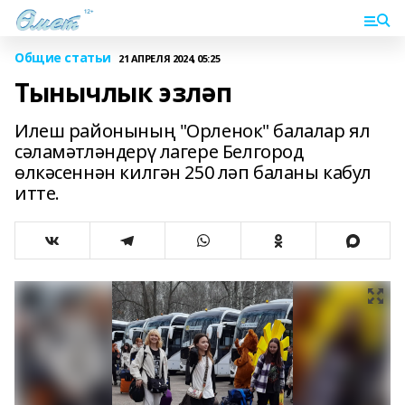
Общие статьи
21 АПРЕЛЯ 2024, 05:25
Тынычлык эзләп
Илеш районының "Орленок" балалар ял
сәламәтләндерү лагере Белгород
өлкәсеннән килгән 250 ләп баланы кабул
итте.