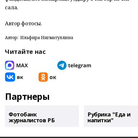
сала.
Автор фотосы.
Автор:
Ильфира Нигматуллина
Читайте нас
Партнеры
Фотобанк
Рубрика "Еда и
журналистов РБ
напитки"