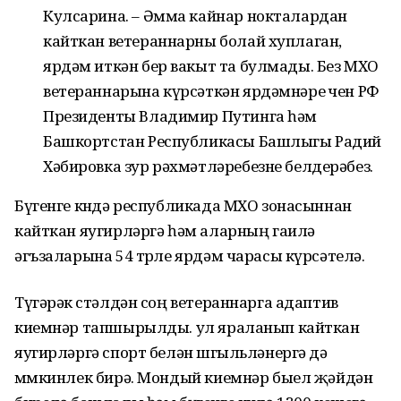
Кулсарина. – Әмма кайнар нокталардан
кайткан ветераннарны болай хуплаган,
ярдәм иткән бер вакыт та булмады. Без МХО
ветераннарына күрсәткән ярдәмнәре өчен РФ
Президенты Владимир Путинга һәм
Башкортстан Республикасы Башлыгы Радий
Хәбировка зур рәхмәтләребезне белдерәбез.
Бүгенге көндә республикада МХО зонасыннан
кайткан яугирләргә һәм аларның гаилә
әгъзаларына 54 төрле ярдәм чарасы күрсәтелә.
Түгәрәк өстәлдән соң ветераннарга адаптив
киемнәр тапшырылды. ул яраланып кайткан
яугирләргә спорт белән шөгыльләнергә дә
мөмкинлек бирә. Мондый киемнәр быел җәйдән