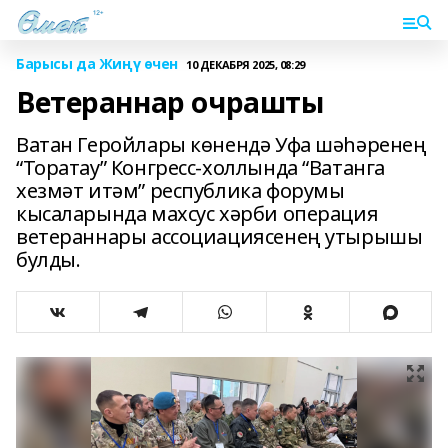
Барысы да Жиңү өчен
10 ДЕКАБРЯ 2025, 08:29
Ветераннар очрашты
Ватан Геройлары көнендә Уфа шәһәренең
“Торатау” Конгресс-холлында “Ватанга
хезмәт итәм” республика форумы
кысаларында махсус хәрби операция
ветераннары ассоциациясенең утырышы
булды.