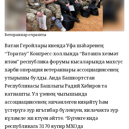
Ветераннар очрашты
Ватан Геройлары көнендә Уфа шәһәренең
“Торатау” Конгресс-холлында “Ватанга хезмәт
итәм” республика форумы кысаларында махсус
хәрби операция ветераннары ассоциациясенең
утырышы булды. Анда Башкортстан
Республикасы Башлыгы Радий Хәбиров та
катнашты. Ул үзенең чыгышында
ассоциациясенең эшчәнлеген киңәйтү һәм
үстерүгә зур игътибар бүленүен, киләчәктә зур
күләмле эш көтүен әйтте. “Бүгенге көндә
республикага 3170 яугир МХОда