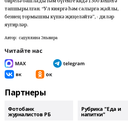
бирелә башлады һәм бүгенге көндә 1300 кешегә
тапшырылган. “Ул кияргә һәм салырга җайлы,
безнең тормышны күпкә җиңеләйтә”, - диләр
яугирләр.
Автор:
Әсәдуллина Эльвира
Читайте нас
Партнеры
Фотобанк
Рубрика "Еда и
журналистов РБ
напитки"