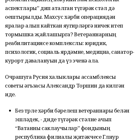
аспектлары” дип аталган түгәрәк өстәл дә
оештырылды. Махсус хәрби операциядән
яралар алып кайткан яугирләргә ничек итеп
тормышка җайлашырга? Ветераннарның
реабилитациясе комплекслы: юридик,
психологик, социаль ярдәмне, медицна, санатор-
курорт дәвалануын да үз эченә ала.
Очрашуга Русия халыклары ассамблеясы
советы әгъзасы Александр Торшин да килгән
иде.
Без төрле хәрби бәрелеш ветераннары белән
эшләдек, - диде түгәрәк өстәлне ачып
“Ватанны саклаучылар” фондының
республика филиалы җитәкчесе Гөлнур