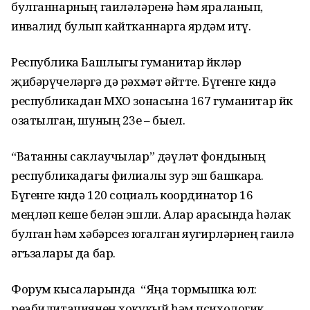
булганнарның гаиләләренә һәм яраланып,
инвалид булып кайтканнарга ярдәм итү.
Республика Башлыгы гуманитар йөкләр
җибәрүчеләргә дә рәхмәт әйтте. Бүгенге көндә
республикадан МХО зонасына 167 гуманитар йөк
озатылган, шуның 23е – быел.
“Ватанны саклаучылар” дәүләт фондының
республикадагы филиалы зур эш башкара.
Бүгенге көндә 120 социаль координатор 16
меңләп кеше белән эшли. Алар арасында һәлак
булган һәм хәбәрсез югалган яугирләрнең гаилә
әгъзалары да бар.
Форум кысаларында “Яңа тормышка юл:
реабилитациянең хокукый һәм психологик