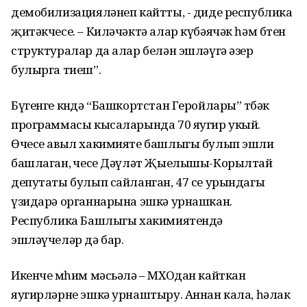
демобилизацияләнеп кайтты, - диде республика
җитәкчесе. – Киләчәктә алар күбәячәк һәм бөтен
структуралар да алар белән эшләүгә әзер
булырга тиеш”.
Бүгенге көндә “Башкортстан Геройлары” төбәк
программасы кысаларында 70 яугир укый.
Өчесе авыл хакимияте башлыгы булып эшли
башлаган, өчесе Дәүләт Җыелышы-Корылтай
депутаты булып сайланган, 47 се урындагы
үзидарә органнарына эшкә урнашкан.
Республика Башлыгы хакимиятендә
эшләүчеләр дә бар.
Икенче мөһим мәсьәлә – МХОдан кайткан
яугирләрне эшкә урнаштыру. Аннан кала, һәлак