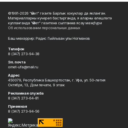
©1991-2026 "Өмет" гәзите Барлык хокуклар да якланган.
Материалларны күчереп бастырганда, я аларны өлешләтә
кулланганда "Өмет" гәзитенә сылтанма ясау мәҗбүри
Об использовании персональных данных
Баш мөхәррир: Рәдис Гыйльван улы Ногманов
Телефон
8 (347) 273-94-38
Эл. почта
omet-ufa@mail.ru
Адрес
450079, Республика Башкортостан, г. Уфа, ул. 50-летия
Октября, 13, Дом печати, 9 этаж
Рекламная служба
8 (347) 273-64-81
Приемная
8 (347) 273-94-56