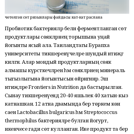
Әчетелгән сөт ризыклары файдасы кат-кат раслана
Пробиотик бактерияләр белән ферментланган сөт
продуктлары сөякләрнең торышына уңай
йогынты ясый ала. Таиландтагы Бурапха
университеты тикшеренүчеләре шундый нәтиҗәгә
килгән. Алар мондый продуктларның сөяк
алмашы күрсәткечләренә һәм сөякләрнең минераль
тыгызлыгына йогынтысын өйрәнгәннәр. Эш
нәтиҗәләре Frontiers in Nutrition да бастырылган.
Сынау тикшеренүендә 20-40 яшьлек 40 хатын-кыз
катнашкан. 12 атна дәвамында бер төркем көн
саен Lactobacillus bulgaricus һәм Streptococcus
thermophilus бактерияләре булган йогурт, ә
икенчесе гади сөт кулланган. Ике продукт та бер