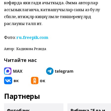
кефирда яки гади ачыткыда. Әмма авторлар
ассызыклаганча, катнашучылар саны аз булу
сәбәпле, нәтиҗәләр киңкүләмле тикшеренүләрдә
раслауны таләп итә.
Фото:
ru.freepik.com
Автор:
Кадикова Резида
Читайте нас
Партнеры
Фотобанк
Рубрика "Еда и