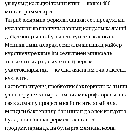
үк күләмдә кальций тәэмин иткән — көненә 400
миллиграмм тирәсе.
Тәҗрибә ахырына ферментланган сөт продуктын
кулланган катнашучыларның кандагы кальций
дәрәҗәсе югарырак булып чыгуы ачыкланган.
Моннан тыш, аларда сөяк алмашының кайбер
күрсәткечләре кимү һәм сөякләрнең минераль
тыгызлыгы арту скелетның аерым
участокларында — кулда, аякта һәм оча өлкәсендә
күзәтелгән.
Галимнәр әйтүенчә, пробиотик бактерияләр кальций
үзләштерүне яхшырта һәм эчәк микрофлорасы аша
сөяк алмашу процессына йогынты ясый ала.
Мондый бактерияләр барыннан да элек йогуртта
була, ләкин башка ферментланган сөт
продуктларында да булырга мөмкин, мәсәлән,