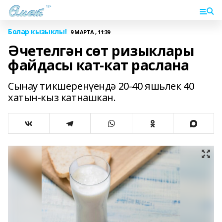
Болар кызыклы!
9 МАРТА , 11:39
Әчетелгән сөт ризыклары
файдасы кат-кат раслана
Сынау тикшеренүендә 20-40 яшьлек 40
хатын-кыз катнашкан.