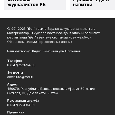
журналистов РБ
напитки"
©1991-2026 "Өмет" гәзите Барлык хокуклар да якланган.
Материалларны күчереп бастырганда, я аларны өлешләтә
кулланганда "Өмет" гәзитенә сылтанма ясау мәҗбүри
Об использовании персональных данных
Баш мөхәррир: Рәдис Гыйльван улы Ногманов
Телефон
8 (347) 273-94-38
Эл. почта
omet-ufa@mail.ru
Адрес
450079, Республика Башкортостан, г. Уфа, ул. 50-летия
Октября, 13, Дом печати, 9 этаж
Рекламная служба
8 (347) 273-64-81
Приемная