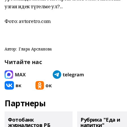
узган идек түгелме ул?...
Фото: avtoretro.com
Автор:
Гөлара Арсланова
Читайте нас
Партнеры
Фотобанк
Рубрика "Еда и
журналистов РБ
напитки"