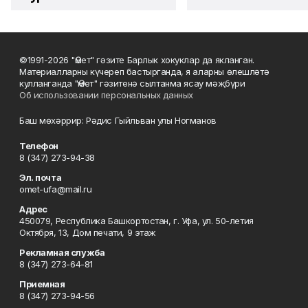
©1991-2026 "Өмет" гәзите Барлык хокуклар да якланган.
Материалларны күчереп бастырганда, я аларны өлешләтә
кулланганда "Өмет" гәзитенә сылтанма ясау мәҗбүри
Об использовании персональных данных
Баш мөхәррир: Рәдис Гыйльван улы Ногманов
Телефон
8 (347) 273-94-38
Эл. почта
omet-ufa@mail.ru
Адрес
450079, Республика Башкортостан, г. Уфа, ул. 50-летия
Октября, 13, Дом печати, 9 этаж
Рекламная служба
8 (347) 273-64-81
Приемная
8 (347) 273-94-56