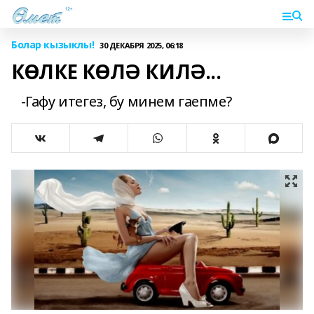
Болар кызыклы!
30 ДЕКАБРЯ 2025, 06:18
КӨЛКЕ КӨЛӘ КИЛӘ...
-Гафу итегез, бу минем гаепме?