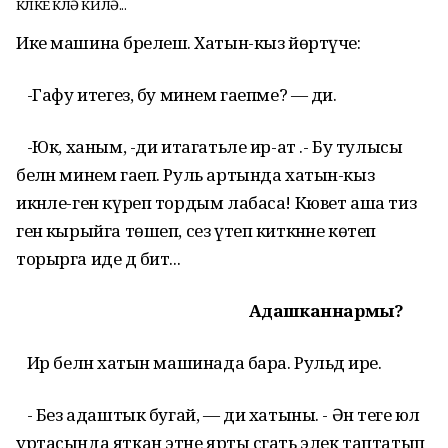
КӨЛКЕ КӨЛӘ КИЛӘ...
Ике машина бәрелешә. Хатын-кыз йөртүче:
-Гафу итегез, бу минем гаепме? — ди.
-Юк, ханым, -ди итагатьле ир-ат .- Бу тулысы
белән минем гаеп. Руль артында хатын-кыз
икәнле-ген күреп тордым лабаса! Кювет аша тиз
генә кырыйга төшеп, сез үтеп киткәнне көтеп
торырга иде дә бит...
Адашканнармы?
Ир белән хатын машинада бара. Рульдә ире.
- Без адаштык бугай, — ди хатыны. - Әнә теге юл
уртасында яткан этне ярты сәгать элек таптатып