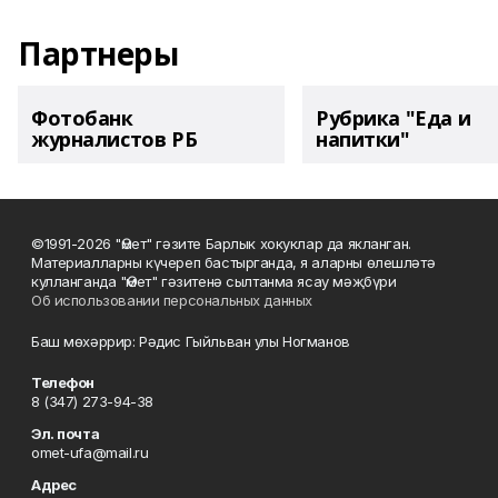
Партнеры
Фотобанк
Рубрика "Еда и
журналистов РБ
напитки"
©1991-2026 "Өмет" гәзите Барлык хокуклар да якланган.
Материалларны күчереп бастырганда, я аларны өлешләтә
кулланганда "Өмет" гәзитенә сылтанма ясау мәҗбүри
Об использовании персональных данных
Баш мөхәррир: Рәдис Гыйльван улы Ногманов
Телефон
8 (347) 273-94-38
Эл. почта
omet-ufa@mail.ru
Адрес