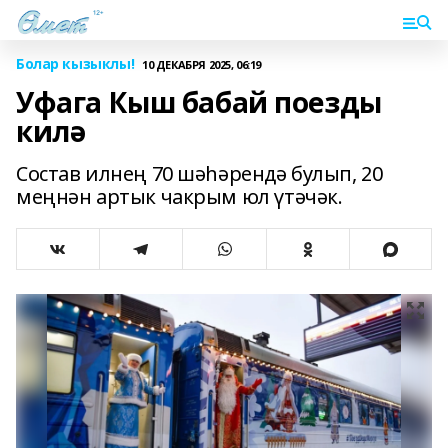
Болар кызыклы!
10 ДЕКАБРЯ 2025, 06:19
Уфага Кыш бабай поезды
килә
Состав илнең 70 шәһәрендә булып, 20
меңнән артык чакрым юл үтәчәк.