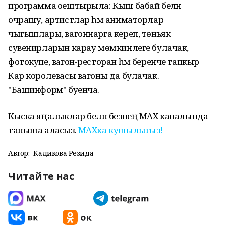
программа оештырыла: Кыш бабай белән
очрашу, артистлар һәм аниматорлар
чыгышлары, вагоннарга кереп, төньяк
сувенирларын карау мөмкинлеге булачак,
фотокупе, вагон-ресторан һәм беренче тапкыр
Кар королевасы вагоны да булачак.
"Башинформ" буенча.
Кыска яңалыклар белән безнең МАХ каналында
таныша аласыз.
МАХка кушылыгыз!
Автор:
Кадикова Резида
Читайте нас