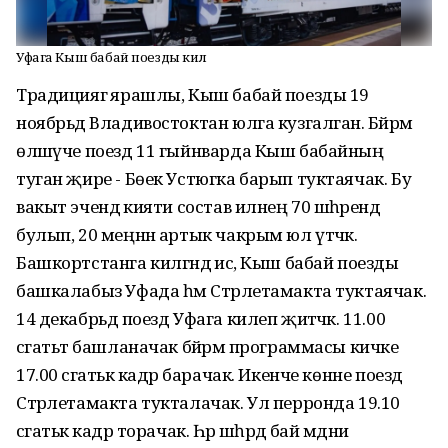
Уфага Кыш бабай поезды килә
Традициягә ярашлы, Кыш бабай поезды 19
ноябрьдә Владивостоктан юлга кузгалган. Бәйрәм
өләшүче поезд 11 гыйнварда Кыш бабайның
туган җире - Бөек Устюгка барып туктаячак. Бу
вакыт эчендә әкияти состав илнең 70 шәһәрендә
булып, 20 меңнән артык чакрым юл үтәчәк.
Башкортстанга килгәндә исә, Кыш бабай поезды
башкалабыз Уфада һәм Стәрлетамакта туктаячак.
14 декабрьдә поезд Уфага килеп җитәчәк. 11.00
сәгатьтә башланачак бәйрәм программасы кичке
17.00 сәгатькә кадәр барачак. Икенче көнне поезд
Стәрлетамакта тукталачак. Ул перронда 19.10
сәгатькә кадәр торачак. Һәр шәһәрдә бай мәдәни