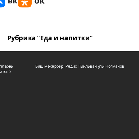
Рубрика "Еда и напитки"
алларны
Баш мөхәррир: Рәдис Гыйльван улы Ногманов
зитенә