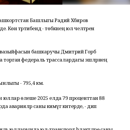
Башкортстан Башлыгы Радий Хәбиров
е. Көн тәртибендә - төбәкнең юл челтәрен
ы вазыйфасын башкаручы Дмитрий Горб
за торган федераль трассалардагы эшләрнең
лыгы - 795,4 км.
ган юллар өлеше 2025 елда 79 проценттан 88
да аварияләр саны кимүгә китерде, - дип
иль юлларында юл-транспорт һәлакәтләре саны