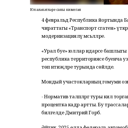
Юл һаләкәтләре саны кимегән
4 февральдә Республика йортында 
чираттагы «Транспорт сәгатен» үткәрд
модернизацияләү мәсьәләләре.
«Урал буе» юллар идарәсе башлыг
республика территориясе буенча у
төп нәтиҗәләре турында сөйләде.
Мондый участокларның гомуми озын
- Норматив таләпләргә туры килә тор
процентка кадәр артты. Бу трассалар
билгеләде Дмитрий Горб.
Әйтик, 2025 елда федераль автомоб