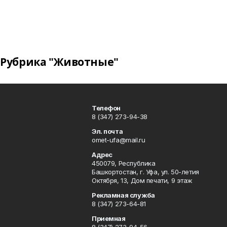
Рубрика "Животные"
Телефон
8 (347) 273-94-38
Эл. почта
omet-ufa@mail.ru
Адрес
450079, Республика
Башкортостан, г. Уфа, ул. 50-летия
Октября, 13, Дом печати, 9 этаж
Рекламная служба
8 (347) 273-64-81
Приемная