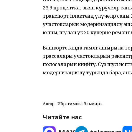
23,9 процентка, ә зыян күрүчеләр са
транспорт һәлакәтендә үлүчеләр саны
участокларын модернизацияләү эшләр
юлны, шулай ук 20 күперне ремонт
Башкортстанда гамәлгә ашырыла тор
трассалары участокларын реконструкц
полосаларын киңәйтү. Сүз шул исәптә
модернизацияләү турында бара, аны 2
Автор:
Ибрагимова Эльмира
Читайте нас