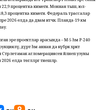
ны 22,9 процентка кимегән. Моннан тыш, юл-
 18,3 процентка кимегән. Федераль трассалар
е 2026 елда да дәвам итәчәк. Планда-19 км
лау.
ган эре проектлар арасында – М-5 һәм Р-240
ияләү, дүрт һәм аннан да күбрәк хәрәкәт
н Стәрлетамак агломерациясен әйләнеп узуны
026 елда төгәлләргә тиешләр.