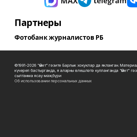
Партнеры
Фотобанк журналистов РБ
©1991-2026 "Өмет" гәзите Барлык хокуклар да якланган. Матери
күчереп бастырганда, я аларны өлешләтә кулланганда "Өмет" гә
сылтанма ясау мәҗбүри
Об использовании персональных данных