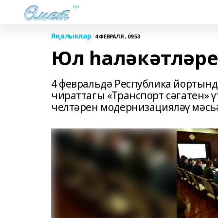
Яңалыклар
4 ФЕВРАЛЯ , 09:53
Юл һаләкәтләре
4 февральдә Республика йортын
чираттагы «Транспорт сәгатен» ү
челтәрен модернизацияләү мәсь