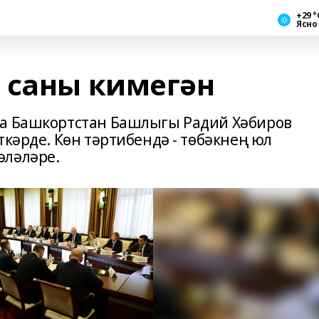
+29 °
Ясно
 саны кимегән
да Башкортстан Башлыгы Радий Хәбиров
ткәрде. Көн тәртибендә - төбәкнең юл
әләләре.