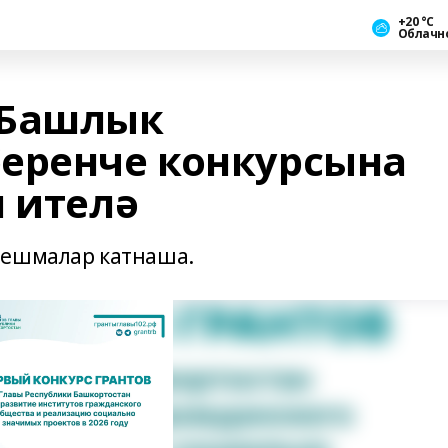
+20 °С
Облачн
 Башлык
еренче конкурсына
л ителә
оешмалар катнаша.