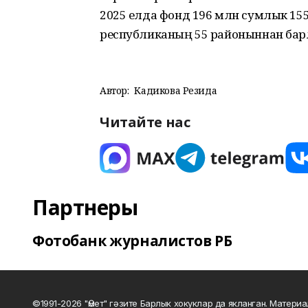
2025 елда фонд 196 млн сумлык 155 
республиканың 55 районыннан барл
Автор:
Кадикова Резида
Читайте нас
Партнеры
Фотобанк журналистов РБ
©1991-2026 "Өмет" гәзите Барлык хокуклар да якланган. Матери