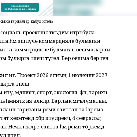
ына гаризалар кабул ителә
 социаль проектны тәкъдим итәргә була.
лгән һәм эшләүче коммерцияле булмаган
кытта коммерцияле булмаган оешмаларны
ы булырга тиеш түгел. Бер оешма бер генә
кил итә. Проект 2026 елның 1 июненнән 2027
ылырга тиеш.
 итү, мәдәният, спорт, экология, фән, тарихи
ь әһәмияткә ия өлкәләр. Барлык мәгълүматны,
онлайн-гаризаны рәсми сайттан табарсыз.
хезмәтендә хәбәр итүләренчә, 4 февральдә
. Нечкәлекләре-сайтта һәм рәсми төркемдә.
ул ителә.