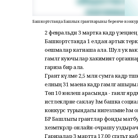
Башкортстанда Башлык грантларының беренче конкурс
2 февральдән 3 мартка кадәр үзеңнең
Башкортстанда 1 елдан артык теркә
оешмалар катнаша ала. Шул ук ва
гамәлгә куючылар хакимият органнар
гариза бирә ала.
Грант күләме 2,5 млн сумга кадәр тәш
елның 31 маена кадәр гамәлгә ашыр
Төп 10 юнәлеш арасында - гаиләгә ярдәм
истәлекләрне саклау һәм башка социал
конкурс турындагы нигезләмәне һәм 
БР Башлыгы грантлар фонды матбугат 
хезмәткәрләр онлайн-очрашу уздырачак
Гаризалар 3 мартта 17.00 сәгатьтә каб