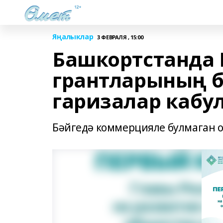
Яңалыклар
3 ФЕВРАЛЯ , 15:00
Башкортстанда
грантларының б
гаризалар кабу
Бәйгедә коммерцияле булмаган 