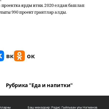
проектка ярдәм иткән. 2020 елдан башлап
ыгы 990 проект грантлар алды.
Рубрика "Еда и напитки"
алларны
Баш мөхәррир: Рәдис Гыйльван улы Ногманов