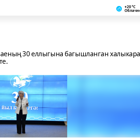
+20 °С
Облачн
аеның 30 еллыгына багышланган халыкар
те.