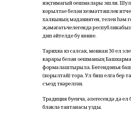
иҗтимагый оешмалары эшли. Шула
корылтае белән хезмәттәшлек итүче
халкының мәдәниятен, телен һәм г
җәмәгатьчелегендә республикабыз
дип әйтелде бу көнне.
Тарихка күз салсак, моннан 30 ел э
карары белән оешманың Башкарма
формалаштырыла. Бөтендөнья баш
(корылтай) тора. Ул биш елга бер 
съезд үткәрелгән.
Традиция буенча, әлегесендә дә ел
бүләкләү тантанасы узды.