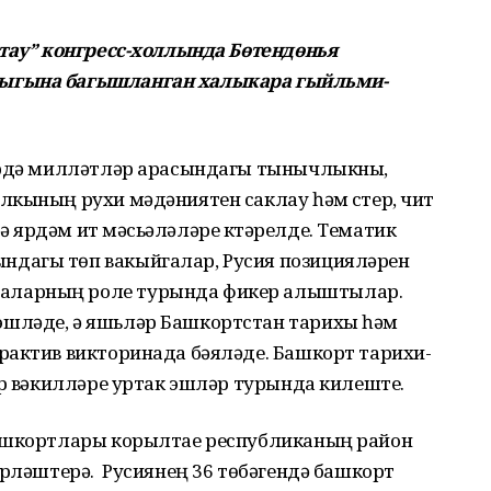
атау” конгресс-холлында Бөтендөнья
лыгына багышланган халыкара гыйльми-
ләрдә милләтләр арасындагы тынычлыкны,
кының рухи мәдәниятен саклау һәм үстерү, чит
ярдәм итү мәсьәләләре күтәрелде. Тематик
дагы төп вакыйгалар, Русия позицияләрен
аларның роле турында фикер алыштылар.
шләде, ә яшьләр Башкортстан тарихы һәм
рактив викторинада бәяләде. Башкорт тарихи-
әр вәкилләре уртак эшләр турында килеште.
башкортлары корылтае республиканың район
ерләштерә. Русиянең 36 төбәгендә башкорт