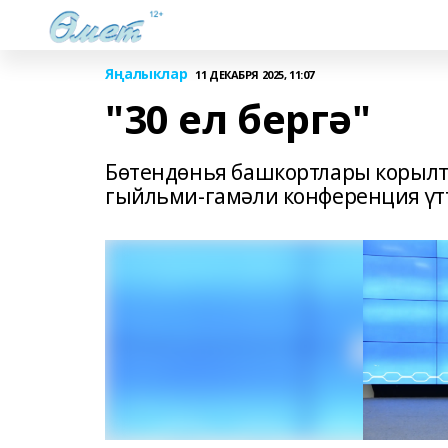
Яңалыклар
11 ДЕКАБРЯ 2025, 11:07
"30 ел бергә"
Бөтендөнья башкортлары корылт
гыйльми-гамәли конференция үт