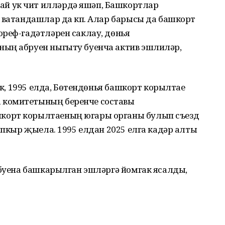
й ук чит илләрдә яшәп, Башкортлар
 ватандашлар да күп. Алар барысы да башкорт
ореф-гадәтләрен саклау, дөнья
ның абруен ныгыту буенча актив эшлиләр,
лек, 1995 елда, Бөтендөнья башкорт корылтае
 комитетының беренче составы
корт корылтаеның югары органы булып съезд
тапкыр җыела. 1995 елдан 2025 елга кадәр алты
 буена башкарылган эшләргә йомгак ясалды,