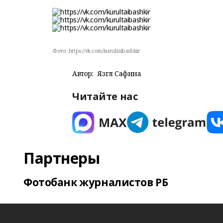
Фото:
https://vk.com/kurultaibashkir
Автор:
Язгөл Сафина
Читайте нас
Партнеры
Фотобанк журналистов РБ