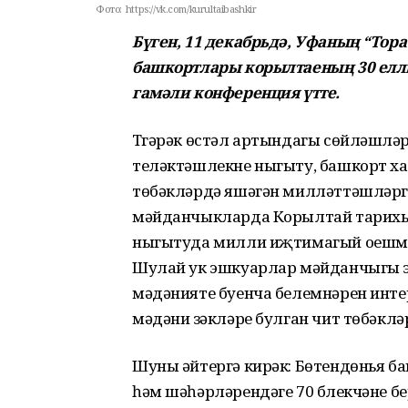
Фото:
https://vk.com/kurultaibashkir
Бүген, 11 декабрьдә, Уфаның “Тор
башкортлары корылтаеның 30 ел
гамәли конференция үтте.
Түгәрәк өстәл артындагы сөйләшү
теләктәшлекне ныгыту, башкорт хал
төбәкләрдә яшәгән милләттәшләргә 
мәйданчыкларда Корылтай тарихын
ныгытуда милли иҗтимагый оешм
Шулай ук эшкуарлар мәйданчыгы э
мәдәнияте буенча белемнәрен инте
мәдәни үзәкләре булган чит төбәкл
Шуны әйтергә кирәк: Бөтендөнья 
һәм шәһәрләрендәге 70 бүлекчәне б