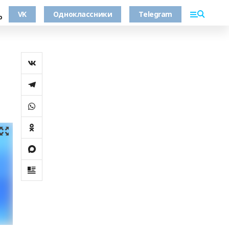
VK
Одноклассники
Telegram
о
а