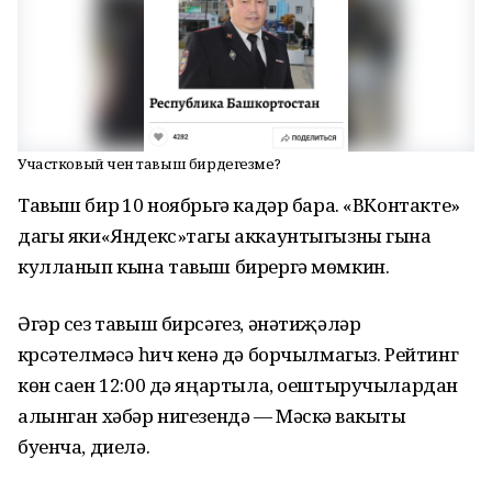
Участковый өчен тавыш бирдегезме?
Тавыш бирү 10 ноябрьгә кадәр бара. «ВКонтакте»
дагы яки«Яндекс»тагы аккаунтыгызны гына
кулланып кына тавыш бирергә мөмкин.
Әгәр сез тавыш бирсәгез, әнәтиҗәләр
күрсәтелмәсә һич кенә дә борчылмагыз. Рейтинг
көн саен 12:00 дә яңартыла, оештыручылардан
алынган хәбәр нигезендә — Мәскәү вакыты
буенча, диелә.