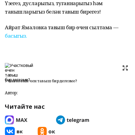
Үзегез, дусларыгыз, туганнарыгыз һәм
танышларыгыз белән тавыш бирегез!
Айрат Ямаловка тавыш бирү өчен сылтама —
басыгыз.
Участковый өчен тавыш бирдегезме?
Автор:
Читайте нас