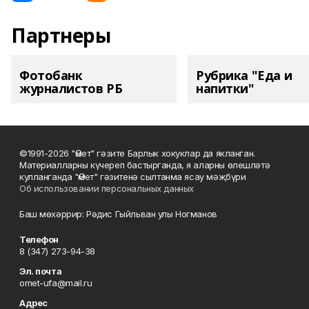
Партнеры
Фотобанк
Рубрика "Еда и
журналистов РБ
напитки"
©1991-2026 "Өмет" гәзите Барлык хокуклар да якланган.
Материалларны күчереп бастырганда, я аларны өлешләтә
кулланганда "Өмет" гәзитенә сылтанма ясау мәҗбүри
Об использовании персональных данных
Баш мөхәррир: Рәдис Гыйльван улы Ногманов
Телефон
8 (347) 273-94-38
Эл. почта
omet-ufa@mail.ru
Адрес