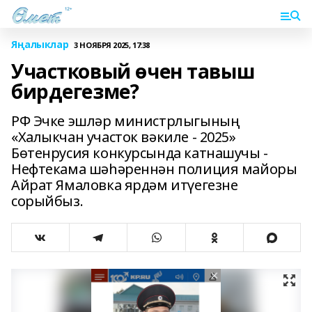
Яңалыклар
3 НОЯБРЯ 2025, 17:38
Участковый өчен тавыш
бирдегезме?
РФ Эчке эшләр министрлыгының
«Халыкчан участок вәкиле - 2025»
Бөтенрусия конкурсында катнашучы -
Нефтекама шәһәреннән полиция майоры
Айрат Ямаловка ярдәм итүегезне
сорыйбыз.