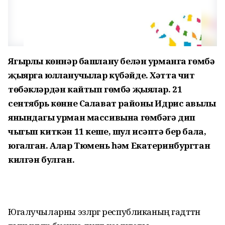
Яңгырлы көннәр башлану белән урманга гөмбә
җыярга юлланучылар күбәйде. Хәтта чит
төбәкләрдән кайтып гөмбә җыялар. 21
сентябрь көнне Салават районы Идрис авылы
янындагы урман массивына гөмбәгә дип
чыгып киткән 11 кеше, шул исәптә бер бала,
югалган. Алар Тюмень һәм Екатеринбургтан
килгән булган.
Югалучыларны эзләргә республиканың гадәттән