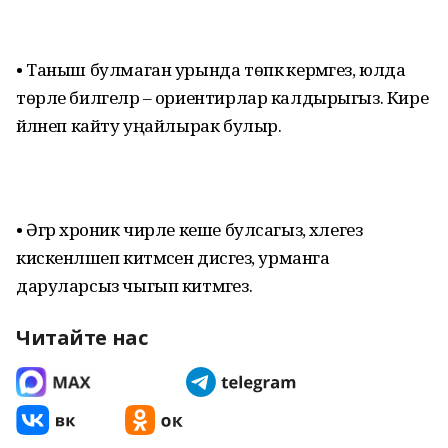
• Таныш булмаган урында төпкә кермәгез, юлда
төрле билгеләр – ориентирлар калдырыгыз. Кире
әйләнеп кайту уңайлырак булыр.
• Әгәр хроник чирле кеше булсагыз, хәлегез
кискенләшеп китмәсен дисәгез, урманга
даруларсыз чыгып китмәгез.
Читайте нас