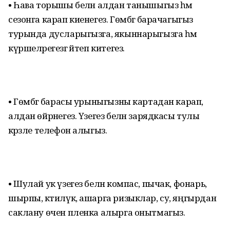
• Һава торышы белән алдан танышыгыз һәм
сезонга карап киенегез. Гөмбәгә барачагыгыз
турында дусларыгызга, якыннарыгызга һәм
күршеләрегезгә әйтеп китегез.
• Гөмбәгә барасы урыныгызны картадан карап,
алдан өйрәнегез. Үзегез белән зарядкасы тулы
кәрәзле телефон алыгыз.
• Шулай ук үзегез белән компас, пычак, фонарь,
шырпы, кәтилүк, ашарга ризыклар, су, яңгырдан
саклану өчен пленка алырга онытмагыз.