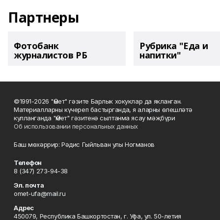
Партнеры
Фотобанк
Рубрика "Еда и
журналистов РБ
напитки"
©1991-2026 "Өмет" гәзите Барлык хокуклар да якланган.
Материалларны күчереп бастырганда, я аларны өлешләтә
кулланганда "Өмет" гәзитенә сылтанма ясау мәҗбүри
Об использовании персональных данных
Баш мөхәррир: Рәдис Гыйльван улы Ногманов
Телефон
8 (347) 273-94-38
Эл. почта
omet-ufa@mail.ru
Адрес
450079, Республика Башкортостан, г. Уфа, ул. 50-летия