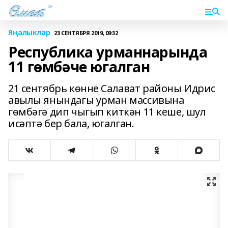
Яңалыклар
23 СЕНТЯБРЯ 2019, 09:32
Республика урманнарында
11 гөмбәче югалган
21 сентябрь көнне Салават районы Идрис
авылы янындагы урман массивына
гөмбәгә дип чыгып киткән 11 кеше, шул
исәптә бер бала, югалган.