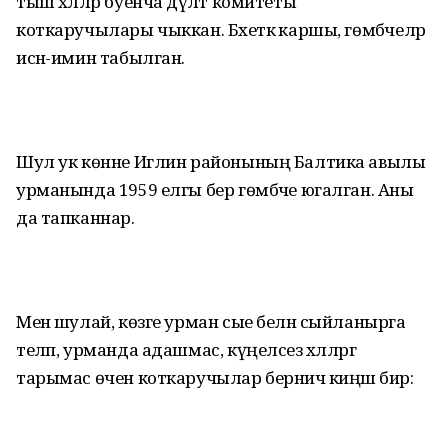
тыш хәлләр буенча дәүләт комитеты
коткаручылары чыккан. Бәхеткә каршы, гөмбәчеләр
исән-имин табылган.
Шул ук көнне Иглин районының Балтика авылы
урманында 1959 елгы бер гөмбәче югалган. Аны
да тапканнар.
Менә шулай, көзге урман сые белән сыйланырга
теләп, урманда адашмас, күңелсез хәлләргә
тарымас өчен коткаручылар берничә киңәш бирә: